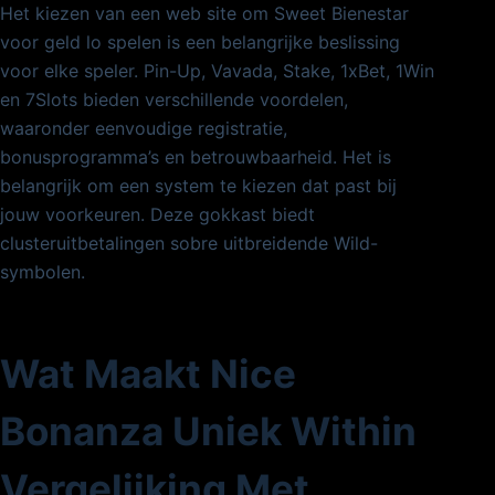
Het kiezen van een web site om Sweet Bienestar
voor geld lo spelen is een belangrijke beslissing
voor elke speler. Pin-Up, Vavada, Stake, 1xBet, 1Win
en 7Slots bieden verschillende voordelen,
waaronder eenvoudige registratie,
bonusprogramma’s en betrouwbaarheid. Het is
belangrijk om een system te kiezen dat past bij
jouw voorkeuren. Deze gokkast biedt
clusteruitbetalingen sobre uitbreidende Wild-
symbolen.
Wat Maakt Nice
Bonanza Uniek Within
Vergelijking Met