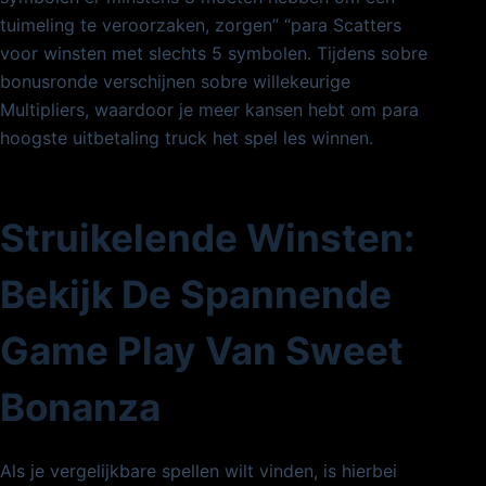
tuimeling te veroorzaken, zorgen” “para Scatters
voor winsten met slechts 5 symbolen. Tijdens sobre
bonusronde verschijnen sobre willekeurige
Multipliers, waardoor je meer kansen hebt om para
hoogste uitbetaling truck het spel les winnen.
Struikelende Winsten:
Bekijk De Spannende
Game Play Van Sweet
Bonanza
Als je vergelijkbare spellen wilt vinden, is hierbei