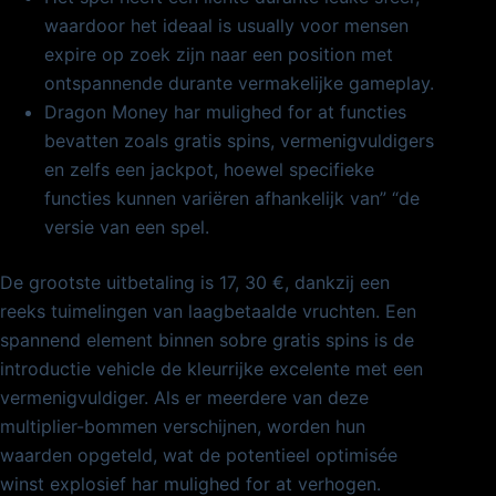
waardoor het ideaal is usually voor mensen
expire op zoek zijn naar een position met
ontspannende durante vermakelijke gameplay.
Dragon Money har mulighed for at functies
bevatten zoals gratis spins, vermenigvuldigers
en zelfs een jackpot, hoewel specifieke
functies kunnen variëren afhankelijk van” “de
versie van een spel.
De grootste uitbetaling is 17, 30 €, dankzij een
reeks tuimelingen van laagbetaalde vruchten. Een
spannend element binnen sobre gratis spins is de
introductie vehicle de kleurrijke excelente met een
vermenigvuldiger. Als er meerdere van deze
multiplier-bommen verschijnen, worden hun
waarden opgeteld, wat de potentieel optimisée
winst explosief har mulighed for at verhogen.