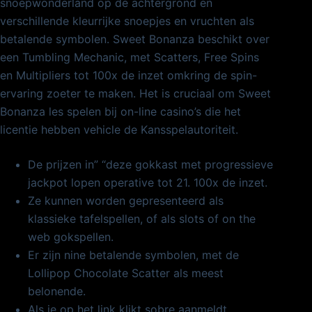
snoepwonderland op de achtergrond en
verschillende kleurrijke snoepjes en vruchten als
betalende symbolen. Sweet Bonanza beschikt over
een Tumbling Mechanic, met Scatters, Free Spins
en Multipliers tot 100x de inzet omkring de spin-
ervaring zoeter te maken. Het is cruciaal om Sweet
Bonanza les spelen bij on-line casino’s die het
licentie hebben vehicle de Kansspelautoriteit.
De prijzen in” “deze gokkast met progressieve
jackpot lopen operative tot 21. 100x de inzet.
Ze kunnen worden gepresenteerd als
klassieke tafelspellen, of als slots of on the
web gokspellen.
Er zijn nine betalende symbolen, met de
Lollipop Chocolate Scatter als meest
belonende.
Als je op het link klikt sobre aanmeldt,