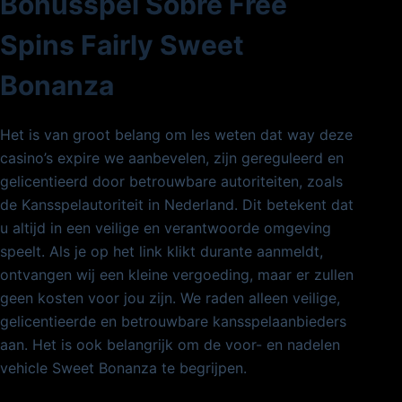
Bonusspel Sobre Free
Spins Fairly Sweet
Bonanza
Het is van groot belang om les weten dat way deze
casino’s expire we aanbevelen, zijn gereguleerd en
gelicentieerd door betrouwbare autoriteiten, zoals
de Kansspelautoriteit in Nederland. Dit betekent dat
u altijd in een veilige en verantwoorde omgeving
speelt. Als je op het link klikt durante aanmeldt,
ontvangen wij een kleine vergoeding, maar er zullen
geen kosten voor jou zijn. We raden alleen veilige,
gelicentieerde en betrouwbare kansspelaanbieders
aan. Het is ook belangrijk om de voor- en nadelen
vehicle Sweet Bonanza te begrijpen.