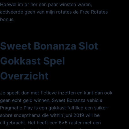
Hoewel im or her een paar winsten waren,
activeerde geen van mijn rotates de Free Rotates
bonus.
Sweet Bonanza Slot
Gokkast Spel
Overzicht
Je speelt dan met fictieve inzetten en kunt dan ook
geen echt geld winnen. Sweet Bonanza vehicle
Pragmatic Play is een gokkast fulfilled een suiker-
sobre snoepthema die within juni 2019 will be
uitgebracht. Het heeft een 6×5 raster met een