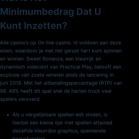
Minimumbedrag Dat U
Kunt Inzetten?
Alle casino’s op On line casino. nl voldoen aan deze
eisen, waardoor je met het gerust hart kunt spinnen
en winnen. Sweet Bonanza, een kleurrijk en
dynamisch videoslot van Practical Play, belooft een
explosie van zoete winsten sinds de lancering in
juni 2019. Met het uitbetalingspercentage (RTP) van
96. 49% heeft dit spel snel de harten truck veel
spelers veroverd.
Als u vergelijkbare spellen wilt vinden, is
hierbei een kleine lijst met spellen attained
dezelfde kleurrijke graphics, spannende
bonusfuncties.