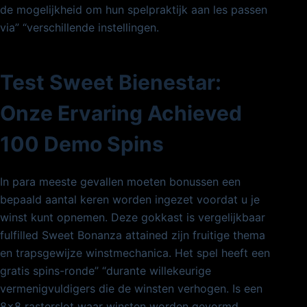
de mogelijkheid om hun spelpraktijk aan les passen
via” “verschillende instellingen.
Test Sweet Bienestar:
Onze Ervaring Achieved
100 Demo Spins
In para meeste gevallen moeten bonussen een
bepaald aantal keren worden ingezet voordat u je
winst kunt opnemen. Deze gokkast is vergelijkbaar
fulfilled Sweet Bonanza attained zijn fruitige thema
en trapsgewijze winstmechanica. Het spel heeft een
gratis spins-ronde” “durante willekeurige
vermenigvuldigers die de winsten verhogen. Is een
8×8 rasterslot waar winsten worden gevormd