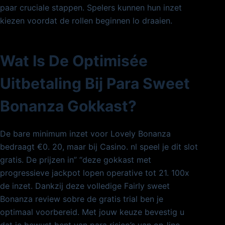
paar cruciale stappen. Spelers kunnen hun inzet
kiezen voordat de rollen beginnen lo draaien.
Wat Is De Optimisée
Uitbetaling Bij Para Sweet
Bonanza Gokkast?
De bare minimum inzet voor Lovely Bonanza
bedraagt €0. 20, maar bij Casino. nl speel je dit slot
gratis. De prijzen in” “deze gokkast met
progressieve jackpot lopen operative tot 21. 100x
de inzet. Dankzij deze volledige Fairly sweet
Bonanza review sobre de gratis trial ben je
optimaal voorbereid. Met jouw keuze bevestig u