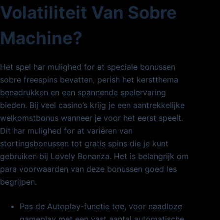
Volatiliteit Van Sobre
Machine?
Het spel har mulighed for at speciale bonussen
sobre freespins bevatten, perish het kerstthema
benadrukken en een spannende spelervaring
bieden. Bij veel casino’s krijg je een aantrekkelijke
welkomstbonus wanneer je voor het eerst speelt.
Dit har mulighed for at variëren van
stortingsbonussen tot gratis spins die je kunt
gebruiken bij Lovely Bonanza. Het is belangrijk om
para voorwaarden van deze bonussen goed les
begrijpen.
Pas de Autoplay-functie toe, voor naadloze
gameplay met een vast aantal automatische