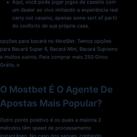
Aqui, você pode jogar jogos de cassino com
um dealer ao vivo imitando a experiência real
carry out cassino, apenas some sort of partir
do conforto de sua própria casa.
opções para bacará no MostBet. Temos opções
para Bacará Super 6, Bacará Mini, Bacará Supremo
e muitos outros. Para comprar mais 250 Giros
Grátis, o
O Mostbet É O Agente De
Apostas Mais Popular?
Outro ponto positivo é os quais a maioria 2
métodos têm speed de processamento
instantâneo. No caso dos saques, contando