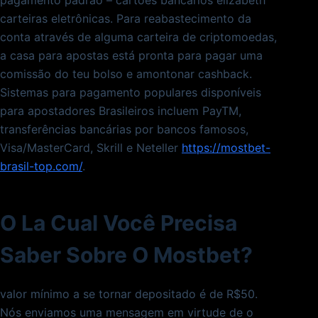
pagamento padrão – cartões bancários elizabeth
carteiras eletrônicas. Para reabastecimento da
conta através de alguma carteira de criptomoedas,
a casa para apostas está pronta para pagar uma
comissão do teu bolso e amontonar cashback.
Sistemas para pagamento populares disponíveis
para apostadores Brasileiros incluem PayTM,
transferências bancárias por bancos famosos,
Visa/MasterCard, Skrill e Neteller
https://mostbet-
brasil-top.com/
.
O La Cual Você Precisa
Saber Sobre O Mostbet?
valor mínimo a se tornar depositado é de R$50.
Nós enviamos uma mensagem em virtude de o