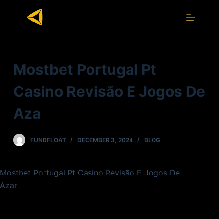
S
k
i
p
t
Mostbet Portugal Pt
o
c
Casino Revisão E Jogos De
o
Aza
n
t
e
FUNDFLOAT
DECEMBER 3, 2024
BLOG
n
t
Mostbet Portugal Pt Casino Revisão E Jogos De
Azar