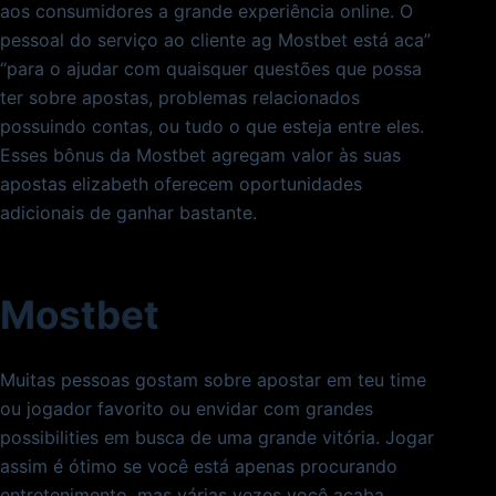
aos consumidores a grande experiência online. O
pessoal do serviço ao cliente ag Mostbet está aca”
“para o ajudar com quaisquer questões que possa
ter sobre apostas, problemas relacionados
possuindo contas, ou tudo o que esteja entre eles.
Esses bônus da Mostbet agregam valor às suas
apostas elizabeth oferecem oportunidades
adicionais de ganhar bastante.
Mostbet
Muitas pessoas gostam sobre apostar em teu time
ou jogador favorito ou envidar com grandes
possibilities em busca de uma grande vitória. Jogar
assim é ótimo se você está apenas procurando
entretenimento, mas várias vezes você acaba