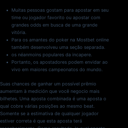
Muitas pessoas gostam para apostar em seu
time ou jogador favorito ou apostar com
grandes odds em busca de uma grande
vitória.
Para os amantes do poker na Mostbet online
também desenvolveu uma seção separada.
os néanmoins populares da incapere.
Portanto, os apostadores podem envidar ao
vivo em maiores campeonatos do mundo.
Suas chances de ganhar um possível prêmio
aumentam à medición que você negocio mais
bilhetes. Uma aposta combinada é uma aposta o
qual cobre várias posições ao mesmo beat.
Somente se a estimativa de qualquer jogador
estiver correta é que esta aposta terá