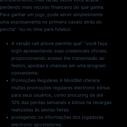
perdendo mais recurso financeiro do que ganha.
Para ganhar um jogo, pode servir simplesmente
uma expresamente no primeiro cavalo atrás do
percha” “ou no time para futebol.
A versão cell phone permite que” “você faça
login apresentando suas credenciais oficiais,
proporcionando acesso the transmissão ao
festón, apostas e chances em uma program
conveniente.
Promoções Regulares A MostBet oferece
muitas promoções regulares electronic bônus
para seus usuários, como procuring de até
10% das perdas semanais e bônus na recargas
realizadas às sextas-feiras.
protegendo os informações dos jogadores
electronic apostadores.