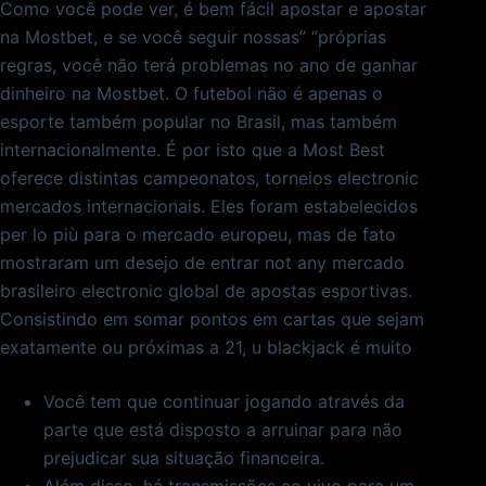
Como você pode ver, é bem fácil apostar e apostar
na Mostbet, e se você seguir nossas” “próprias
regras, você não terá problemas no ano de ganhar
dinheiro na Mostbet. O futebol não é apenas o
esporte também popular no Brasil, mas também
internacionalmente. É por isto que a Most Best
oferece distintas campeonatos, torneios electronic
mercados internacionais. Eles foram estabelecidos
per lo più para o mercado europeu, mas de fato
mostraram um desejo de entrar not any mercado
brasileiro electronic global de apostas esportivas.
Consistindo em somar pontos em cartas que sejam
exatamente ou próximas a 21, u blackjack é muito
Você tem que continuar jogando através da
parte que está disposto a arruinar para não
prejudicar sua situação financeira.