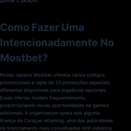
ganhar o jackpot.
Como Fazer Uma
Intencionadamente No
Mostbet?
Nosso cassino Mostbet oferece vários códigos
promocionais e tapia de 20 promoções especiais
diferentes disponíveis para jogadores nacionais.
Essas ofertas mudam frequentemente,
proporcionando novas oportunidades de ganhos
adicionais. A organizacion opera sob alguma
licença da Curaçao eGaming, uma das autoridades
de licenciamento mais conceituadas mhh indústria