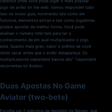
cassinos onde você pode jogar o mais popular
jogo de avião on the web. Vamos responder tudo
isso no nosso guia, mostrando tais como ele
funciona, elementos extras e tais como jogadores
podem apostar da melhor forma. Você pode
analisar o número mhh tela para ter o
conhecimento de em qual multiplicador o jogo
está. Quanto mais gran, maior o prêmio se você
obter sacar antes que o avião desapareça. Os
multiplicadores cependant baixos são” “cependant
recorrentes no Aviator.
Duas Apostas No Game
Aviator (two-bets)
Escolha um 2 métodos de depósito da Betano, que