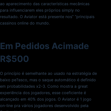
ao aparecimento das características mecânicas
para influenciarem eles próprios simply no
resultado. O Aviator está presente nos” “principais
cassinos online do mundo.
Em Pedidos Acimade
R$500
O princípio é semelhante ao usado na estratégia de
baixo pe?asco, mas o saque automático é definido
em probabilidades x2-3. Como mostra a great
experiência dos jogadores, esse coeficiente é
alcançado em 40% dos jogos. O Aviator é 1 jogo
on-line pra vários jogadores desenvolvido pela