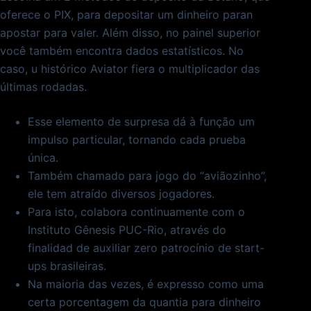
oferece o PIX, para depositar um dinheiro paran
apostar para valer. Além disso, no painel superior
você também encontra dados estatísticos. No
caso, u histórico Aviator fiera o multiplicador das
últimas rodadas.
Esse elemento de surpresa dá à função um
impulso particular, tornando cada prueba
única.
Também chamado para jogo do “aviãozinho”,
ele tem atraído diversos jogadores.
Para isto, colabora continuamente com o
Instituto Gênesis PUC-Rio, através do
finalidad de auxiliar zero patrocínio de start-
ups brasileiras.
Na maioria das vezes, é expresso como uma
certa porcentagem da quantia para dinheiro