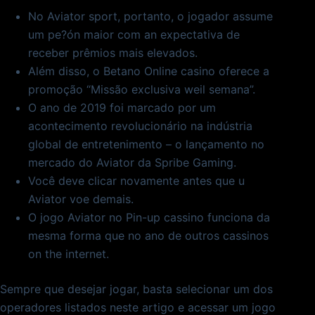
No Aviator sport, portanto, o jogador assume
um pe?ón maior com an expectativa de
receber prêmios mais elevados.
Além disso, o Betano Online casino oferece a
promoção “Missão exclusiva weil semana”.
O ano de 2019 foi marcado por um
acontecimento revolucionário na indústria
global de entretenimento – o lançamento no
mercado do Aviator da Spribe Gaming.
Você deve clicar novamente antes que u
Aviator voe demais.
O jogo Aviator no Pin-up cassino funciona da
mesma forma que no ano de outros cassinos
on the internet.
Sempre que desejar jogar, basta selecionar um dos
operadores listados neste artigo e acessar um jogo