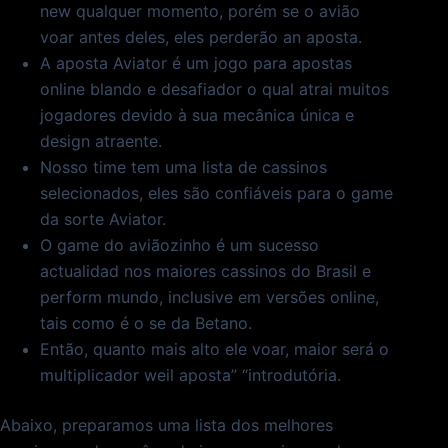
new qualquer momento, porém se o avião
voar antes deles, eles perderão an aposta.
A aposta Aviator é um jogo para apostas
online blando e desafiador o qual atrai muitos
jogadores devido à sua mecânica única e
design atraente.
Nosso time tem uma lista de cassinos
selecionados, eles são confiáveis para o game
da sorte Aviator.
O game do aviãozinho é um sucesso
actualidad nos maiores cassinos do Brasil e
perform mundo, inclusive em versões online,
tais como é o se da Betano.
Então, quanto mais alto ele voar, maior será o
multiplicador weil aposta” “introdutória.
Abaixo, preparamos uma lista dos melhores