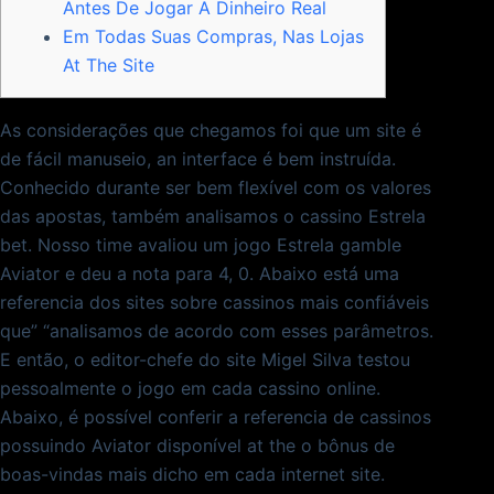
Antes De Jogar A Dinheiro Real
Em Todas Suas Compras, Nas Lojas
At The Site
As considerações que chegamos foi que um site é
de fácil manuseio, an interface é bem instruída.
Conhecido durante ser bem flexível com os valores
das apostas, também analisamos o cassino Estrela
bet. Nosso time avaliou um jogo Estrela gamble
Aviator e deu a nota para 4, 0. Abaixo está uma
referencia dos sites sobre cassinos mais confiáveis ​​
que” “analisamos de acordo com esses parâmetros.
E então, o editor-chefe do site Migel Silva testou
pessoalmente o jogo em cada cassino online.
Abaixo, é possível conferir a referencia de cassinos
possuindo Aviator disponível at the o bônus de
boas-vindas mais dicho em cada internet site.