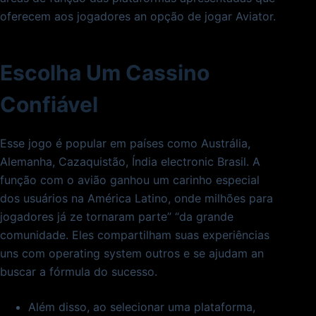
oferecem aos jogadores an opção de jogar Aviator.
Escolha Um Cassino
Confiável
Esse jogo é popular em países como Austrália,
Alemanha, Cazaquistão, Índia electronic Brasil. A
função com o avião ganhou um carinho especial
dos usuários na América Latino, onde milhões para
jogadores já ze tornaram parte” “da grande
comunidade. Eles compartilham suas experiências
uns com operating system outros e se ajudam an
buscar a fórmula do sucesso.
Além disso, ao selecionar uma plataforma,