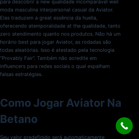
para descobrir a new qualidade incomparável weil
moda masculina interpersonal casual da Aviator.
Elas traduzem a great essência da huella,
oferecendo atemporalidade at the qualidade, tanto
zero atendimento quanto nos produtos. Não há um
horário best para jogar Aviator, as rodadas são
todas aleatórias. Isso é atestado pela tecnologia
“Provably Fair”. Também não acredite em
influencers para redes sociais o qual espalham
falsas estratégias.
Como Jogar Aviator Na
Betano
Seu valor predefinido será automaticamente