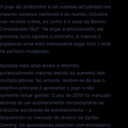
O jogo do aviãozinho é um sucesso actualidad nos
maiores cassinos nacionais e do mundo, inclusive
nas versões online, asi como é o caso da Betano.
Considerado fácil” “de jogar e emocionante, ele
promete lucro rápidos e contralto. A maioria 2
jogadores acha mais interessante jogar com 1 nível
de pe?asco moderado.
Apostas mais altas levam a retornos
potencialmente maiores devido ao aumento dos
multiplicadores. No entanto, lembre-se de que o
objetivo principal é aproveitar o jogo e não
somente tentar ganhar. O ano de 2019 foi marcado
através de um acontecimento revolucionário na
indústria worldwide de entretenimento – o
lançamento no mercado do Aviator da Spribe
Gaming. Os apostadores aderiram com entusiasmo