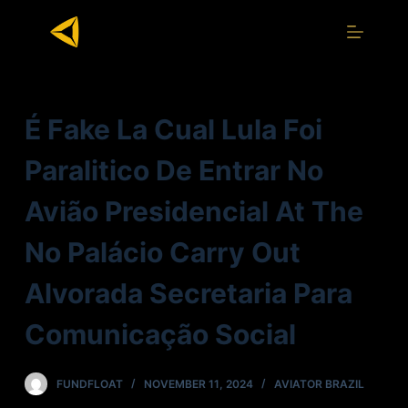
S
k
i
p
t
É Fake La Cual Lula Foi
o
c
Paralitico De Entrar No
o
Avião Presidencial At The
n
t
No Palácio Carry Out
e
n
Alvorada Secretaria Para
t
Comunicação Social
FUNDFLOAT
NOVEMBER 11, 2024
AVIATOR BRAZIL