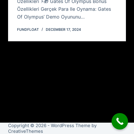
Özellikleri ⚡️🎁 Gates Of Olympus Bonus
Özellikleri Gerçek Para Ile Oynama: Gates
Of Olympus’ Demo Oyununu…
FUNDFLOAT
DECEMBER 17, 2024
Copyright © 2026 - WordPress Theme by
CreativeThemes