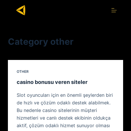
S
k
i
p
t
Category
other
o
c
o
n
OTHER
t
casino bonusu veren siteler
e
n
Slot oyuncuları için en önemli şeylerden biri
t
de hızlı ve çözüm odaklı destek alabilmek.
Bu nedenle casino sitelerinin müşteri
hizmetleri ve canlı destek ekibinin oldukça
aktif, çözüm odaklı hizmet sunuyor olması