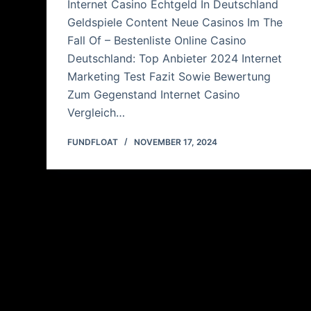
Internet Casino Echtgeld In Deutschland
Geldspiele Content Neue Casinos Im The
Fall Of – Bestenliste Online Casino
Deutschland: Top Anbieter 2024 Internet
Marketing Test Fazit Sowie Bewertung
Zum Gegenstand Internet Casino
Vergleich…
FUNDFLOAT
NOVEMBER 17, 2024