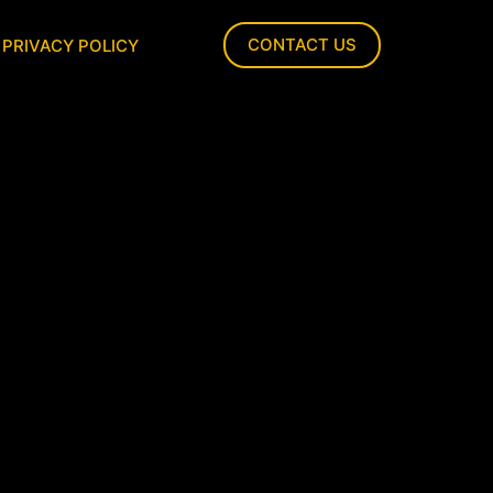
CONTACT US
PRIVACY POLICY