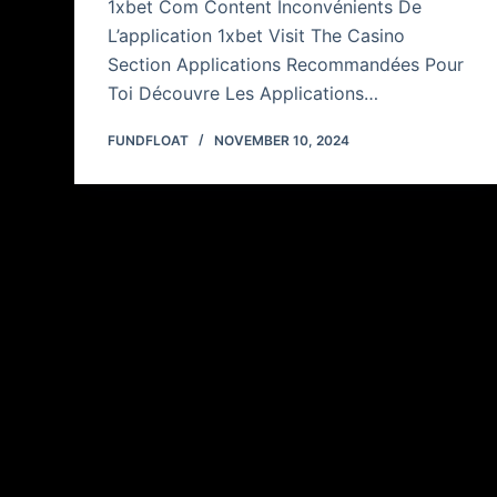
1xbet Com Content Inconvénients De
L’application 1xbet Visit The Casino
Section Applications Recommandées Pour
Toi Découvre Les Applications…
FUNDFLOAT
NOVEMBER 10, 2024