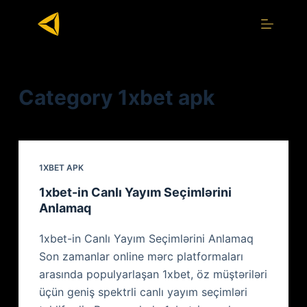
S
k
i
p
t
Category
1xbet apk
o
c
o
n
1XBET APK
t
1xbet-in Canlı Yayım Seçimlərini
e
Anlamaq
n
t
1xbet-in Canlı Yayım Seçimlərini Anlamaq
Son zamanlar online mərc platformaları
arasında populyarlaşan 1xbet, öz müştəriləri
üçün geniş spektrli canlı yayım seçimləri