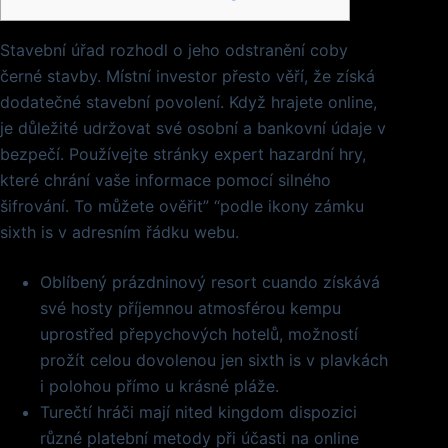
Stavební úřad rozhodl o jeho odstranění coby
černé stavby. Místní investor přesto věří, že získá
dodatečné stavební povolení. Když hrajete online,
je důležité udržovat své osobní a bankovní údaje v
bezpečí. Používejte stránky expert hazardní hry,
které chrání vaše informace pomocí silného
šifrování. To můžete ověřit” “podle ikony zámku
sixth is v adresním řádku webu.
Oblíbený prázdninový resort cuando získává
své hosty příjemnou atmosférou kempu
uprostřed přepychových hotelů, možností
prožít celou dovolenou jen sixth is v plavkách
i polohou přímo u krásné pláže.
Turečtí hráči mají nited kingdom dispozici
různé platební metody při účasti na online