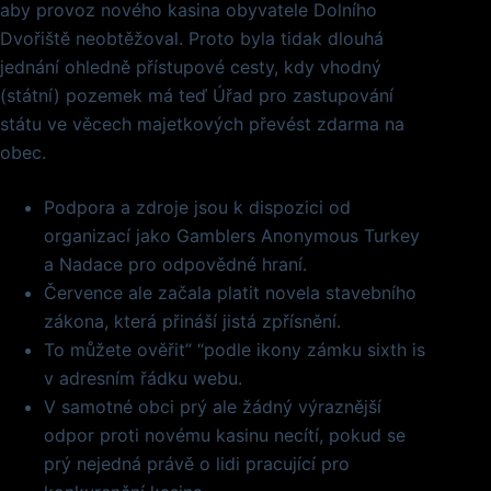
aby provoz nového kasina obyvatele Dolního
Dvořiště neobtěžoval. Proto byla tidak dlouhá
jednání ohledně přístupové cesty, kdy vhodný
(státní) pozemek má teď Úřad pro zastupování
státu ve věcech majetkových převést zdarma na
obec.
Podpora a zdroje jsou k dispozici od
organizací jako Gamblers Anonymous Turkey
a Nadace pro odpovědné hraní.
Července ale začala platit novela stavebního
zákona, která přináší jistá zpřísnění.
To můžete ověřit” “podle ikony zámku sixth is
v adresním řádku webu.
V samotné obci prý ale žádný výraznější
odpor proti novému kasinu necítí, pokud se
prý nejedná právě o lidi pracující pro