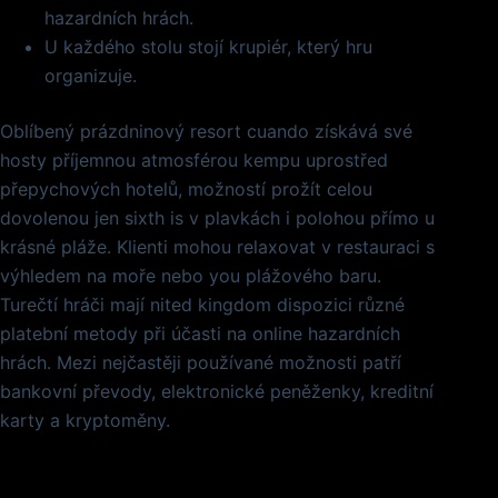
hazardních hrách.
U každého stolu stojí krupiér, který hru
organizuje.
Oblíbený prázdninový resort cuando získává své
hosty příjemnou atmosférou kempu uprostřed
přepychových hotelů, možností prožít celou
dovolenou jen sixth is v plavkách i polohou přímo u
krásné pláže. Klienti mohou relaxovat v restauraci s
výhledem na moře nebo you plážového baru.
Turečtí hráči mají nited kingdom dispozici různé
platební metody při účasti na online hazardních
hrách. Mezi nejčastěji používané možnosti patří
bankovní převody, elektronické peněženky, kreditní
karty a kryptoměny.