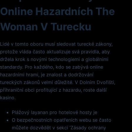
Online Hazardních The
Woman V Turecku
Lidé v tomto oboru musí sledovat turecké zákony,
protože vláda často aktualizuje svá pravidla, aby
držela krok s novými technologiemi a globálními
standardy. Pro každého, kdo se zabývá online
hazardními hrami, je znalost a dodržování
tureckých zákonů velmi důležité. V Dolním Dvořišti,
příhraniční obci profitující z hazardu, roste další
kasino.
Plážový layanan pro hotelové hosty je
O bezpečnostních opatřeních webu se často
můžete dozvědět v sekci ‘Zásady ochrany