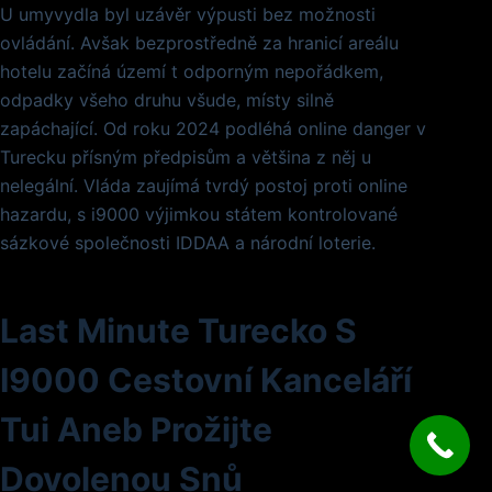
U umyvydla byl uzávěr výpusti bez možnosti
ovládání. Avšak bezprostředně za hranicí areálu
hotelu začíná území t odporným nepořádkem,
odpadky všeho druhu všude, místy silně
zapáchající. Od roku 2024 podléhá online danger v
Turecku přísným předpisům a většina z něj u
nelegální. Vláda zaujímá tvrdý postoj proti online
hazardu, s i9000 výjimkou státem kontrolované
sázkové společnosti IDDAA a národní loterie.
Last Minute Turecko S
I9000 Cestovní Kanceláří
Tui Aneb Prožijte
Dovolenou Snů