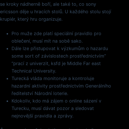
se kroky nádherně boří, ale také to, co sony
ericsson děje u hracích stolů. U každého stolu stojí
krupiér, který hru organizuje.
Pro muže zde platí speciální pravidlo pro
oblečení, musí mít na sobě sako.
Dále lze přistupovat k výzkumům o hazardu
some sort of závislostech prostřednictvím”
“prací z univerzit, ksfd je Middle Far east
Technical University.
Turecká vláda monitoruje a kontroluje
hazardní aktivity prostřednictvím Generálního
ředitelství Národní loterie.
Kdokoliv, kdo má zájem o online sázení v
Turecku, musí dávat pozor a sledovat
nejnovější pravidla a zprávy.