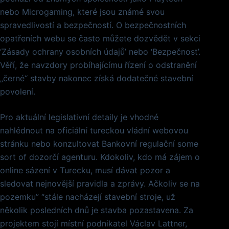
nebo Microgaming, které jsou známé svou
spravedlivostí a bezpečností. O bezpečnostních
opatřeních webu se často můžete dozvědět v sekci
‘Zásady ochrany osobních údajů’ nebo ‘Bezpečnost’.
Věří, že navzdory probíhajícímu řízení o odstranění
„černé“ stavby nakonec získá dodatečné stavební
povolení.
Pro aktuální legislativní detaily je vhodné
nahlédnout na oficiální tureckou vládní webovou
stránku nebo konzultovat Bankovní regulační some
sort of dozorčí agenturu. Kdokoliv, kdo má zájem o
online sázení v Turecku, musí dávat pozor a
sledovat nejnovější pravidla a zprávy. Ačkoliv se na
pozemku” “stále nacházejí stavební stroje, už
několik posledních dnů je stavba pozastavena. Za
projektem stojí místní podnikatel Václav Lattner,