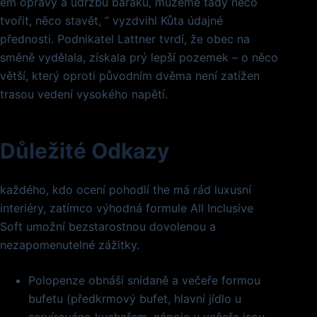
em opravy a údržbu baráků, můžeme tady něco
tvořit, něco stavět, “ vyzdvihl Kůta údajné
přednosti. Podnikatel Lattner tvrdí, že obec na
směně vydělala, získala prý lepší pozemek – o něco
větší, který oproti původním dvěma není zatížen
trasou vedení vysokého napětí.
Důležité Odkazy
každého, kdo ocení pohodlí the má rád luxusní
interiéry, zatímco výhodná formule All Inclusive
Soft umožní bezstarostnou dovolenou a
nezapomenutelné zážitky.
Polopenze obnáší snídaně a večeře formou
bufetu (předkrmový bufet, hlavní jídlo u