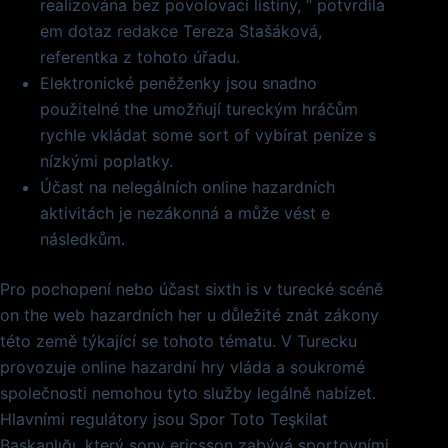
realizována bez povolovací listiny, “ potvrdila
em dotaz redakce Tereza Stašáková,
referentka z tohoto úřadu.
Elektronické peněženky jsou snadno
použitelné the umožňují tureckým hráčům
rychle vkládat some sort of vybírat peníze s
nízkými poplatky.
Účast na nelegálních online hazardních
aktivitách je nezákonná a může vést e
následkům.
Pro pochopení nebo účast sixth is v turecké scéně
on the web hazardních her u důležité znát zákony
této země týkající se tohoto tématu. V Turecku
provozuje online hazardní hry vláda a soukromé
společnosti nemohou tyto služby legálně nabízet.
Hlavními regulátory jsou Spor Toto Teşkilat
Başkanlığı, který sony ericsson zabývá sportovními