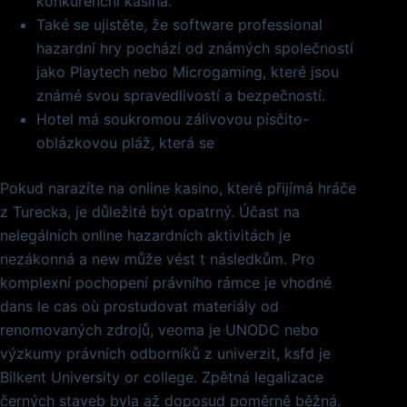
konkurenční kasina.
Také se ujistěte, že software professional
hazardní hry pochází od známých společností
jako Playtech nebo Microgaming, které jsou
známé svou spravedlivostí a bezpečností.
Hotel má soukromou zálivovou písčito-
oblázkovou pláž, která se
Pokud narazíte na online kasino, které přijímá hráče
z Turecka, je důležité být opatrný. Účast na
nelegálních online hazardních aktivitách je
nezákonná a new může vést t následkům. Pro
komplexní pochopení právního rámce je vhodné
dans le cas où prostudovat materiály od
renomovaných zdrojů, veoma je UNODC nebo
výzkumy právních odborníků z univerzit, ksfd je
Bilkent University or college. Zpětná legalizace
černých staveb byla až doposud poměrně běžná.