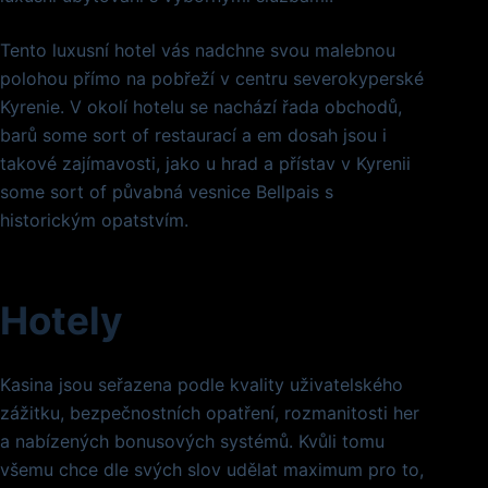
Tento luxusní hotel vás nadchne svou malebnou
polohou přímo na pobřeží v centru severokyperské
Kyrenie. V okolí hotelu se nachází řada obchodů,
barů some sort of restaurací a em dosah jsou i
takové zajímavosti, jako u hrad a přístav v Kyrenii
some sort of půvabná vesnice Bellpais s
historickým opatstvím.
Hotely
Kasina jsou seřazena podle kvality uživatelského
zážitku, bezpečnostních opatření, rozmanitosti her
a nabízených bonusových systémů. Kvůli tomu
všemu chce dle svých slov udělat maximum pro to,