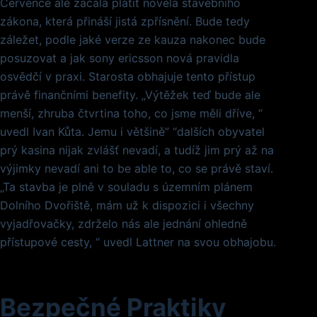
Července ale začala platit novela stavebního
zákona, která přináší jistá zpřísnění. Bude tedy
záležet, podle jaké verze ze kauza nakonec bude
posuzovat a jak sony ericsson nová pravidla
osvědčí v praxi. Starosta obhajuje tento přístup
právě finančními benefity. „Výtěžek teď bude ale
menší, zhruba čtvrtina toho, co jsme měli dříve, “
uvedl Ivan Kůta. Jemu i většině” “dalších obyvatel
prý kasina nijak zvlášť nevadí, a tudíž jim prý až na
výjimky nevadí ani to be able to, co se právě staví.
„Ta stavba je plně v souladu s územním plánem
Dolního Dvořiště, mám už k dispozici i všechny
vyjadřovačky, zdrželo nás ale jednání ohledně
přístupové cesty, “ uvedl Lattner na svou obhajobu.
Bezpečné Praktiky