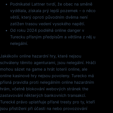
Podnikatel Lattner tvrdí, že obec na směně
vydělala, získala prý lepší pozemek – o něco
větší, který oproti původním dvěma není
zatížen trasou vedení vysokého napětí.
Od roku 2024 podléhá online danger v
Turecku přísným předpisům a většina z něj u
nelegální.
Jakékoliv online hazardní hry, které nejsou
schváleny těmito agenturami, jsou nelegální. Hráči
mohou sázet na game a hrát loterii online, ale
online kasinové hry nejsou povoleny. Turecko má
přísná pravidla proti nelegálním online hazardním
hrám, včetně blokování webových stránek the
zastavování některých bankovních transakcí.
Turecké právo uplatňuje přísné tresty pro ty, kteří
jsou přistiženi při účasti na nebo provozování