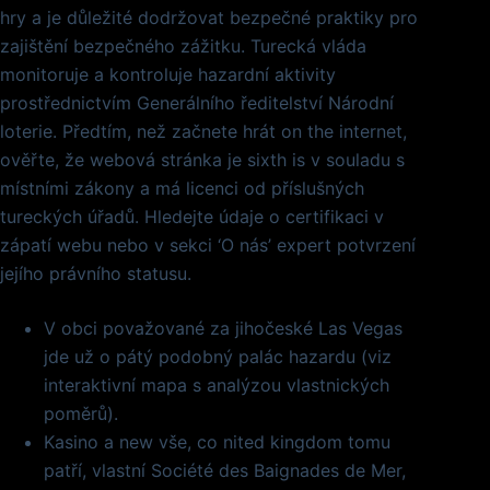
hry a je důležité dodržovat bezpečné praktiky pro
zajištění bezpečného zážitku. Turecká vláda
monitoruje a kontroluje hazardní aktivity
prostřednictvím Generálního ředitelství Národní
loterie. Předtím, než začnete hrát on the internet,
ověřte, že webová stránka je sixth is v souladu s
místními zákony a má licenci od příslušných
tureckých úřadů. Hledejte údaje o certifikaci v
zápatí webu nebo v sekci ‘O nás’ expert potvrzení
jejího právního statusu.
V obci považované za jihočeské Las Vegas
jde už o pátý podobný palác hazardu (viz
interaktivní mapa s analýzou vlastnických
poměrů).
Kasino a new vše, co nited kingdom tomu
patří, vlastní Société des Baignades de Mer,