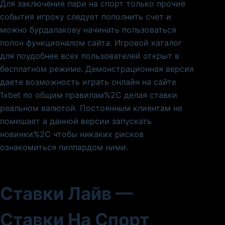
Для заключения пари на спорт только прочие
события игроку следует пополнить счет и
можно бурдалакову начинать пользоваться
полон функционалом сайта. Игровой каталог
для поудобнее всех пользователей открыт в
бесплатном режиме. Демонстрационная версия
даете возможность играть онлайн на сайте
1xbet по общим правилам%2C делая ставки
реальном валютой. Постоянным клиентам не
помешает а данной версии запускать
новинки%2C чтобы никаких рисков
ознакомиться пиппардом ними.
Ставки Лайв —
Ставки На Спорт