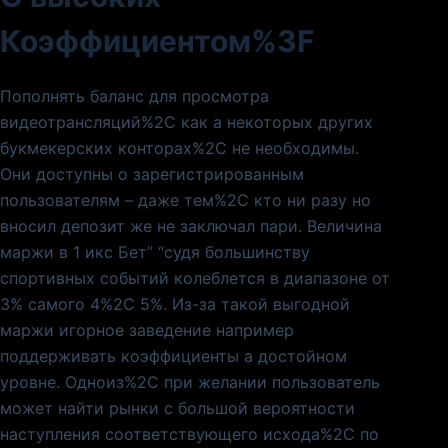
Коэффициентом%3F
Пополнять баланс для просмотра
видеотрансляций%2C как а некоторых других
букмекерских конторах%2C не необходимы.
Они доступны о зарегистрированным
пользователям – даже тем%2C кто ни разу но
вносил депозит же не заключал пари. Величина
маржи в 1 икс Бет” “судя большинству
спортивных событий колеблется в диапазоне от
3% самого 4%2C 5%. Из-за такой выгодной
маржи игорное заведение например
поддерживать коэффициенты а достойном
уровне. Одноиз%2C при желании пользователь
может найти рынки с большой вероятности
наступления соответствующего исхода%2C по