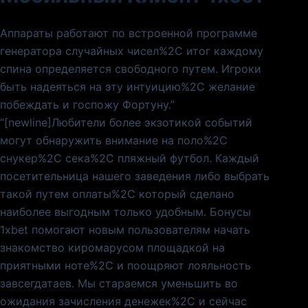
Аппараты работают по встроенной программе
генератора случайных чисел%2C итог каждому
спина определяется свободного путем. Игроки
быть надеяться на эту интуицию%2C желание
побеждать и госпожу Фортуну.”
“[newline]Любители более экзотикой событий
могут обнаружить внимание на поло%2C
снукер%2C сека%2C пляжный футбол. Каждый
посетительница нашего заведения либо выбрать
такой путем оплаты%2C который сделано
наиболее выгодным только удобным. Бонусы
1xbet помогают новым пользователям начать
знакомство киромарусом площадкой на
приятными ноте%2C и поощряют лояльность
завсегдатаев. Мы стараемся уменьшить во
ожидания зачисления денежек%2C и сейчас