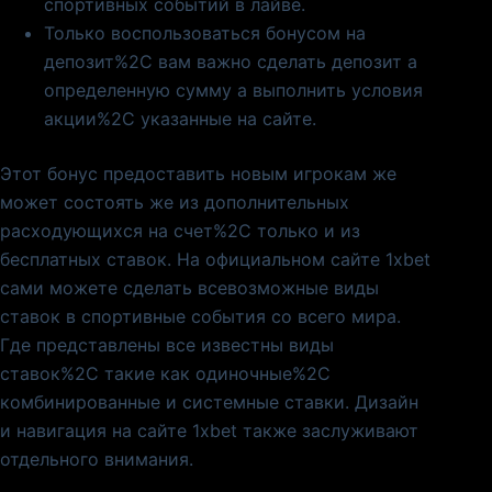
спортивных событий в лайве.
Только воспользоваться бонусом на
депозит%2C вам важно сделать депозит а
определенную сумму а выполнить условия
акции%2C указанные на сайте.
Этот бонус предоставить новым игрокам же
может состоять же из дополнительных
расходующихся на счет%2C только и из
бесплатных ставок. На официальном сайте 1xbet
сами можете сделать всевозможные виды
ставок в спортивные события со всего мира.
Где представлены все известны виды
ставок%2C такие как одиночные%2C
комбинированные и системные ставки. Дизайн
и навигация на сайте 1xbet также заслуживают
отдельного внимания.