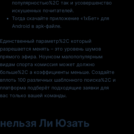
популярностью%2C так и усовершенство
искушенных почитателей.
Тогда скачайте приложение «1хБет» для
Android в apk-файле.
Единственный параметр%2C который
разрешается менять – это уровень шумов
прямого эфира. Ноунсом малопопулярным
видам спорта комиссия может должно
больше%2C а коэффициенты меньше. Создайте
вплоть 100 различных шаблонного поиска%2C и
платформа подберёт подходящие заявки для
вас только вашей команды.
нельзя Ли Юзать