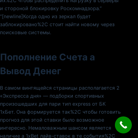
их%2C чтобы распределить нагрузку в серверы
и стороной блокировку Роскомнадзора.”
“[newline]Когда одно из зеркал будет
заблокировано%2C стоит найти новому через
поисковые системы.
Пополнение Счета а
Вывод Денег
В самом винтящейся страницы располагается 2
«Экспресса дня» — подборки спортивных
произошедших для пари тип express от БК
1хБет. Она формируется так%2C чтобы готовить
прогноз для этой ставки было возможное
интересно. Немаловажным шансом является
наличие а 1xBet лайв-ставок в те события%2C