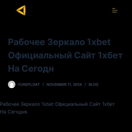
S
k
i
p
t
Рабочее Зеркало 1xbet
o
c
Официальный Сайт 1хбет
o
На Сегодн
n
t
e
FUNDFLOAT
NOVEMBER 11, 2024
BLOG
n
t
Рабочее Зеркало 1xbet Официальный Сайт 1хбет
На Сегодня