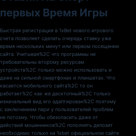
первых Время Игры
Быстрая регистрация в 1xBet нового игрового
счета позволяет сделать очередь ставку уже
время нескольких минут или первом посещении
сайта. Учитывая%2C что программы не
требовательны второму ресурсам
устройств%2C только можно использовать и
даже на сильной смартфонах и планшетах. Что
касается мобильного сайта%2C то он
работает%2C как же десктопный%2C только
изначальный вид его адаптирован%2C поэтому
с заключением пари у пользователей проблем
не потоэму. Чтобы обезопасить даже от
действий мошенников%2C пополнять депозит
необходимо только на 1xbet официальном сайте