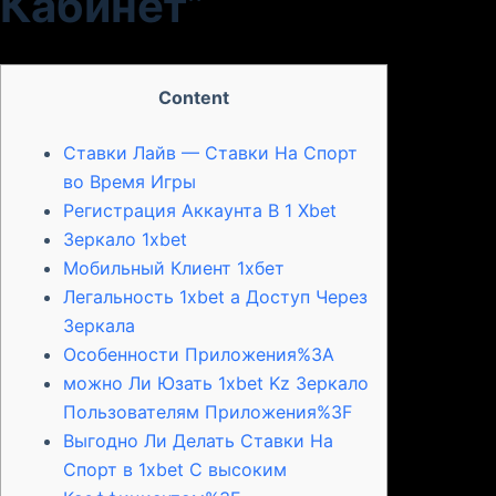
Кабинет”
Content
Ставки Лайв — Ставки На Спорт
во Время Игры
Регистрация Аккаунта В 1 Xbet
Зеркало 1xbet
Мобильный Клиент 1хбет
Легальность 1xbet а Доступ Через
Зеркала
Особенности Приложения%3A
можно Ли Юзать 1xbet Kz Зеркало
Пользователям Приложения%3F
Выгодно Ли Делать Ставки На
Спорт в 1xbet С высоким