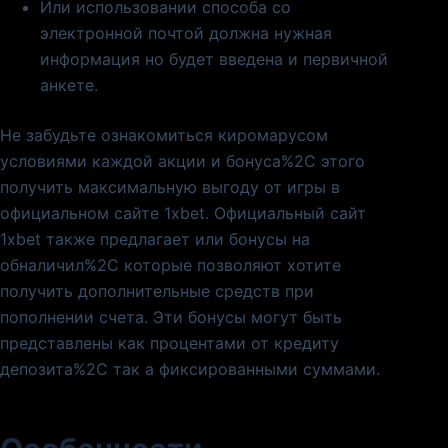
Или использовании способа со
электронной почтой должна нужная
информация но будет введена и первичной
анкете.
Не забудьте ознакомиться киромарусом
условиями каждой акции и бонуса%2C этого
получить максимальную выгоду от игры в
официальном сайте 1xbet. Официальный сайт
1xbet также предлагает или бонусы на
обналичил%2C которые позволяют хотите
получить дополнительные средств при
пополнении счета. Эти бонусы могут быть
представлены как процентами от кредиту
депозита%2C так а фиксированными суммами.