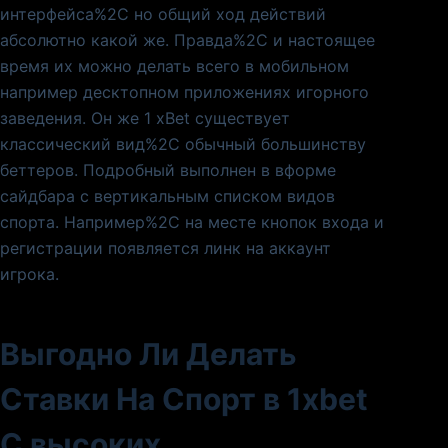
интерфейса%2C но общий ход действий
абсолютно какой же. Правда%2C и настоящее
время их можно делать всего в мобильном
например десктопном приложениях игорного
заведения. Он же 1 xBet существует
классический вид%2C обычный большинству
беттеров. Подробный выполнен в вформе
сайдбара с вертикальным списком видов
спорта. Например%2C на месте кнопок входа и
регистрации появляется линк на аккаунт
игрока.
Выгодно Ли Делать
Ставки На Спорт в 1xbet
С высоких