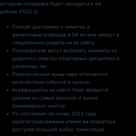
которым котировка будет находиться же
районе 2%2C 0.
Полную доступную о лимитах а
финансовые операции в БК можно найдут в
специальном разделе на ее сайте.
Пользователи могут выбирать моменты из
широкого спектра спортивных дисциплин а
различных лиг.
Перечисленные выше пари отличаются
количеством событий в купоне.
Коэффициенты на сайте 1xbet являются
одними из самых высоких и рынке
букмекерских контор.
По состоянию на конец 2023 года
зарегистрированным клиентам оператора
доступен большой выбор трансляций