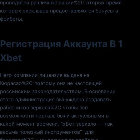
проводятся различные акции%2C вторых время
которых эксклавов предоставляются бонусы а
фрибеты.
Регистрация Аккаунта В 1
Xbet
Него компании лицензия выдана на
Кюрасао%2C поэтому она не настоящей
российским законодательством. В основании
этого администрация вынуждена создавать
работников зеркала%2C чтобы все
возможности портала были актуальными в
какой момент времени. 1хБет зеркало — так
весьма полезный инструментов” “для