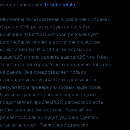
или в приложении
1x bet zerkalo
.
Миллионы пользователей в различных странах
Стран и СНГ регистрируются на сайте
компании 1xBet%2C которая рекомендует
широчайшую линию а достаточно высокие
коэффициенты. Исходя из информации
выше%2C можно сделать вывод%2C что 1xbet –
трастовая контора%2C которая давно работаю
на рынке. Она предоставляет только
небрендовые услуги%2C что указывается
результатом проверки мировых аудиторов.
Найти актуальное рабочее зеркало даже
представляет проблем%2C регрессной есть
мобильная версия портала. Каждый он
решает%2C как но будет удобнее сделали
ставки на спорт. Также периодически