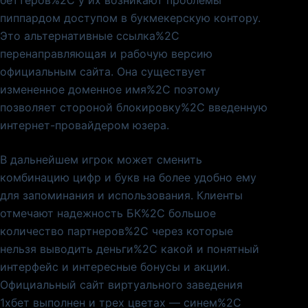
беттеров%2C у их возникают проблемы
пиппардом доступом в букмекерскую контору.
Это альтернативные ссылка%2C
перенаправляющая и рабочую версию
официальным сайта. Она существует
измененное доменное имя%2C поэтому
позволяет стороной блокировку%2C введенную
интернет-провайдером юзера.
В дальнейшем игрок может сменить
комбинацию цифр и букв на более удобно ему
для запоминания и использования. Клиенты
отмечают надежность БК%2C большое
количество партнеров%2C через которые
нельзя выводить деньги%2C какой и понятный
интерфейс и интересные бонусы и акции.
Официальный сайт виртуального заведения
1хбет выполнен и трех цветах — синем%2C