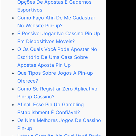
Opções De Apostas E Cadernos
Esportivos
Como Faço Afin De Me Cadastrar
No Website Pin-up?
É Possível Jogar No Cassino Pin Up
Em Dispositivos Móveis?
O Os Quais Você Pode Apostar No
Escritório De Uma Casa Sobre
Apostas Aposta Pin Up
Que Tipos Sobre Jogos A Pin-up
Oferece?
Como Se Registrar Zero Aplicativo
Pin-up Cassino?
Afinal: Esse Pin Up Gambling
Establishment É Confiável?
Os Nine Melhores Jogos De Cassino
Pin-up