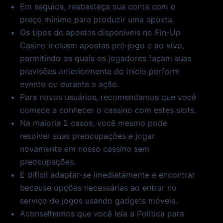
Em seguida, reabasteça sua conta com o
preço mínimo para produzir uma aposta.
Os tipos de apostas disponíveis no Pin-Up
Casino incluem apostas pré-jogo e ao vivo,
permitindo os quais os jogadores façam suas
previsões anteriormente do início perform
evento ou durante a ação.
Para novos usuários, recomendamos que você
comece a conhecer o cassino com estes slots.
Na maioria 2 casos, você mesmo pode
resolver suas preocupações e jogar
novamente em nosso cassino sem
preocupações.
É difícil adaptar-se imediatamente e encontrar
because opções necessárias ao entrar no
serviço de jogos usando gadgets móveis.
Aconselhamos que você leia a Política para