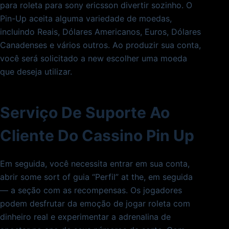
para roleta para sony ericsson divertir sozinho. O
Pin-Up aceita alguma variedade de moedas,
incluindo Reais, Dólares Americanos, Euros, Dólares
Canadenses e vários outros. Ao produzir sua conta,
você será solicitado a new escolher uma moeda
que deseja utilizar.
Serviço De Suporte Ao
Cliente Do Cassino Pin Up
Em seguida, você necessita entrar em sua conta,
abrir some sort of guia “Perfil” at the, em seguida
— a seção com as recompensas. Os jogadores
podem desfrutar da emoção de jogar roleta com
dinheiro real e experimentar a adrenalina de