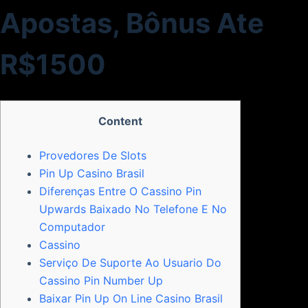
Apostas, Bônus Ate
R$1500
Content
Provedores De Slots
Pin Up Casino Brasil
Diferenças Entre O Cassino Pin
Upwards Baixado No Telefone E No
Computador
Cassino
Serviço De Suporte Ao Usuario Do
Cassino Pin Number Up
Baixar Pin Up On Line Casino Brasil