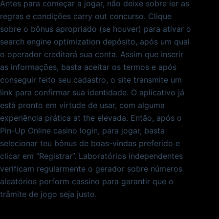
Antes para começar a jogar, não deixe sobre ler as
regras e condições carry out concurso. Clique
sobre o bônus apropriado (se houver) para ativar o
search engine optimization depósito, após um qual
o operador creditará sua conta. Assim que inserir
as informações, basta aceitar os termos e após
conseguir feito seu cadastro, o site transmite um
link para confirmar sua identidade. O aplicativo já
está pronto em virtude de usar, com alguma
experiência prática at the elevada. Então, após o
Pin-Up Online casino login, para jogar, basta
selecionar teu bônus de boas-vindas preferido e
clicar em “Registrar”. Laboratórios independentes
verificam regularmente o gerador sobre números
aleatórios perform cassino para garantir que o
trâmite de jogo seja justo.