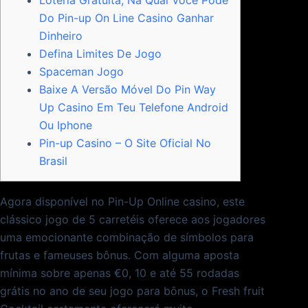
Loteria Gratuita, Na Qual Você Pode
Do Pin-up On Line Casino Ganhar
Dinheiro
Defina Limites De Jogo
Spaceman Jogo
Baixe A Versão Móvel Do Pin Way
Up Casino Em Teu Telefone Android
Ou Iphone
Pin-up Casino – O Site Oficial No
Brasil
Agora disponível no Pin-Up Online casino, este
clássico jogo de 5 carretéis oferece aos jogadores
uma emocionante combinação de símbolos para
frutas e fameuses bônus. Com alguma aposta
mínima sobre apenas €0, 10 e até 55 rodadas
grátis no ano de seu jogo para bônus, o Fresh fruit