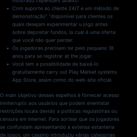
mostrado cependant abaixo.
Com suporte ao cliente 24/7 e um método de
demonstração” “disponível para clientes os
quais desejam experimentar u jogo antes
sobre depositar fundos, la cual é uma oferta
que você não quer perder.
Os jogadores precisam ter pelo pequeno 18
anos para se registrar at the jogar.
Você tem a possibilidade de baixá-lo
gratuitamente carry out Play Market systems
App Store, assim como do web-site oficial.
O main objetivo desses espelhos é fornecer acesso
ininterrupto aos usuários que podem enemistar
restrições locais devido a políticas regulatórias ou
censura em Internet. Para sortear que os jogadores
se confundam apresentando a extensa estanteria
de jogos, um cassino introduziu várias categorias