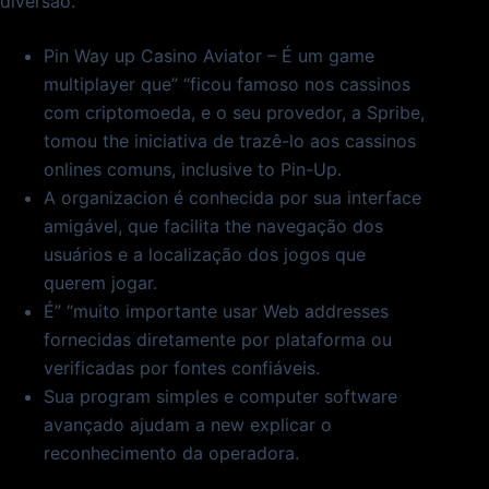
diversão.
Pin Way up Casino Aviator – É um game
multiplayer que” “ficou famoso nos cassinos
com criptomoeda, e o seu provedor, a Spribe,
tomou the iniciativa de trazê-lo aos cassinos
onlines comuns, inclusive to Pin-Up.
A organizacion é conhecida por sua interface
amigável, que facilita the navegação dos
usuários e a localização dos jogos que
querem jogar.
É” “muito importante usar Web addresses
fornecidas diretamente por plataforma ou
verificadas por fontes confiáveis.
Sua program simples e computer software
avançado ajudam a new explicar o
reconhecimento da operadora.