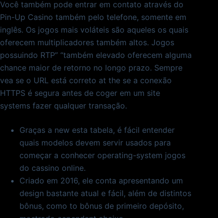
Você também pode entrar em contato através do
Pin-Up Casino também pelo telefone, somente em
inglês. Os jogos mais voláteis são aqueles os quais
oferecem multiplicadores também altos. Jogos
possuindo RTP” “também elevado oferecem alguma
chance maior de retorno no longo prazo. Sempre
vea se o URL está correto at the se a conexão
HTTPS é segura antes de coger em um site
systems fazer qualquer transação.
Graças a new esta tabela, é fácil entender
quais modelos devem servir usados para
começar a conhecer operating-system jogos
do cassino online.
Criado em 2016, ele conta apresentando um
design bastante atual e fácil, além de distintos
bônus, como to bônus de primeiro depósito,