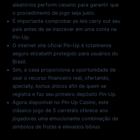
aleatórios perform cassino para garantir que
o procedimento de jogo seja justo.
É importante comprobar as leis carry out seu
país antes de se inscrever em uma conta na
Pin-Up.
O internet site oficial Pin-Up é totalmente
seguro elizabeth protegido para usuários do
Brasil.
Sim, a casa proporciona a oportunidade de
usar o recurso financeiro real, ofertando,
specially, bonus únicos afin de quem se
registra e faz seu primeiro depósito Pin-Up.
Agora disponível no Pin-Up Casino, este
clássico jogo de 5 carretéis oferece aos
jogadores uma emocionante combinação de
símbolos de frutas e elevados bônus.