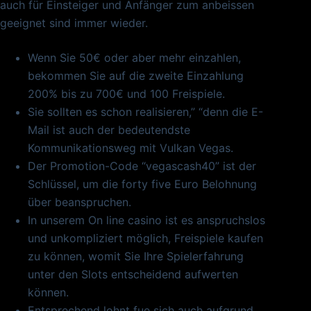
auch für Einsteiger und Anfänger zum anbeissen
geeignet sind immer wieder.
Wenn Sie 50€ oder aber mehr einzahlen,
bekommen Sie auf die zweite Einzahlung
200% bis zu 700€ und 100 Freispiele.
Sie sollten es schon realisieren,” “denn die E-
Mail ist auch der bedeutendste
Kommunikationsweg mit Vulkan Vegas.
Der Promotion-Code “vegascash40” ist der
Schlüssel, um die forty five Euro Belohnung
über beanspruchen.
In unserem On line casino ist es anspruchslos
und unkompliziert möglich, Freispiele kaufen
zu können, womit Sie Ihre Spielerfahrung
unter den Slots entscheidend aufwerten
können.
Entsprechend lohnt fue sich auch aufgrund