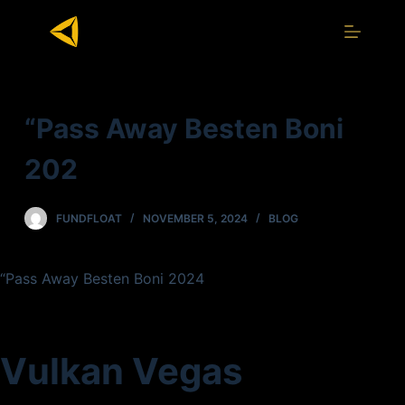
S
k
i
p
t
“Pass Away Besten Boni
o
c
202
o
n
FUNDFLOAT
NOVEMBER 5, 2024
BLOG
t
e
“Pass Away Besten Boni 2024
n
t
Vulkan Vegas