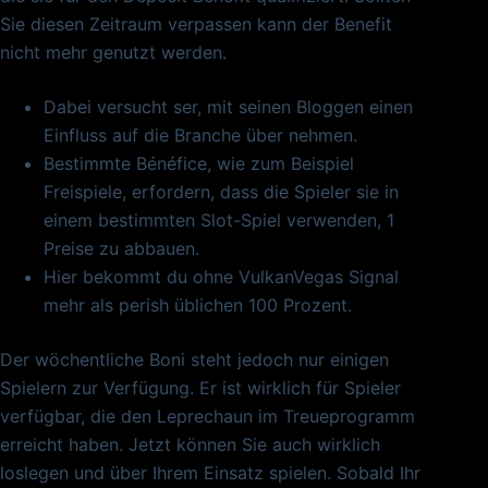
Sie diesen Zeitraum verpassen kann der Benefit
nicht mehr genutzt werden.
Dabei versucht ser, mit seinen Bloggen einen
Einfluss auf die Branche über nehmen.
Bestimmte Bénéfice, wie zum Beispiel
Freispiele, erfordern, dass die Spieler sie in
einem bestimmten Slot-Spiel verwenden, 1
Preise zu abbauen.
Hier bekommt du ohne VulkanVegas Signal
mehr als perish üblichen 100 Prozent.
Der wöchentliche Boni steht jedoch nur einigen
Spielern zur Verfügung. Er ist wirklich für Spieler
verfügbar, die den Leprechaun im Treueprogramm
erreicht haben. Jetzt können Sie auch wirklich
loslegen und über Ihrem Einsatz spielen. Sobald Ihr