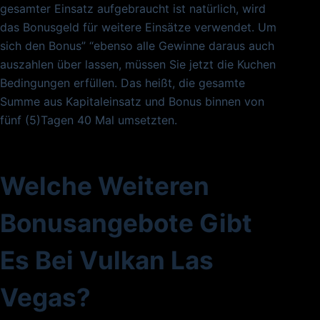
gesamter Einsatz aufgebraucht ist natürlich, wird
das Bonusgeld für weitere Einsätze verwendet. Um
sich den Bonus” “ebenso alle Gewinne daraus auch
auszahlen über lassen, müssen Sie jetzt die Kuchen
Bedingungen erfüllen. Das heißt, die gesamte
Summe aus Kapitaleinsatz und Bonus binnen von
fünf (5)Tagen 40 Mal umsetzten.
Welche Weiteren
Bonusangebote Gibt
Es Bei Vulkan Las
Vegas?