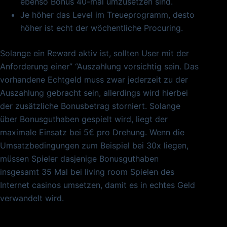
ebenso Bonus 40-mal umzusetzen sind.
Je höher das Level im Treueprogramm, desto
höher ist echt der wöchentliche Procuring.
Solange ein Reward aktiv ist, sollten User mit der
Anforderung einer” “Auszahlung vorsichtig sein. Das
vorhandene Echtgeld muss zwar jederzeit zu der
Auszahlung gebracht sein, allerdings wird hierbei
der zusätzliche Bonusbetrag storniert. Solange
über Bonusguthaben gespielt wird, liegt der
maximale Einsatz bei 5€ pro Drehung. Wenn die
Umsatzbedingungen zum Beispiel bei 30x liegen,
müssen Spieler dasjenige Bonusguthaben
insgesamt 35 Mal bei living room Spielen des
Internet casinos umsetzen, damit es in echtes Geld
verwandelt wird.