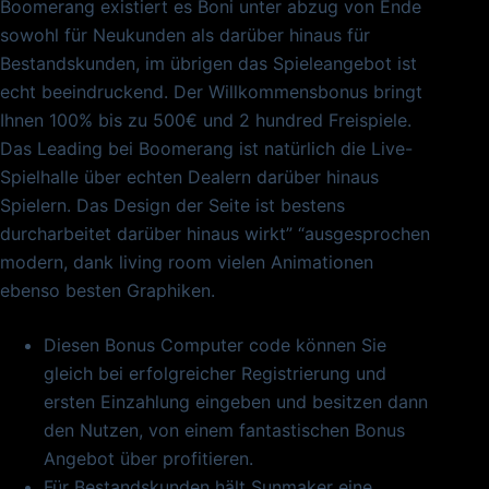
Boomerang existiert es Boni unter abzug von Ende
sowohl für Neukunden als darüber hinaus für
Bestandskunden, im übrigen das Spieleangebot ist
echt beeindruckend. Der Willkommensbonus bringt
Ihnen 100% bis zu 500€ und 2 hundred Freispiele.
Das Leading bei Boomerang ist natürlich die Live-
Spielhalle über echten Dealern darüber hinaus
Spielern. Das Design der Seite ist bestens
durcharbeitet darüber hinaus wirkt” “ausgesprochen
modern, dank living room vielen Animationen
ebenso besten Graphiken.
Diesen Bonus Computer code können Sie
gleich bei erfolgreicher Registrierung und
ersten Einzahlung eingeben und besitzen dann
den Nutzen, von einem fantastischen Bonus
Angebot über profitieren.
Für Bestandskunden hält Sunmaker eine