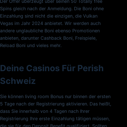
Der Offer überzeugt über seinen 50 Totally free
Spins gleich nach der Anmeldung. Die Boni ohne
Einzahlung sind nicht die einzigen, die Vulkan
Vegas im Jahr 2024 anbietet. Wir werden auch
andere unglaubliche Boni ebenso Promotionen
anbieten, darunter Cashback Boni, Freispiele,
Reload Boni und vieles mehr.
Deine Casinos Für Perish
Schweiz
Sie können living room Bonus nur binnen der ersten
5 Tage nach der Registrierung aktivieren. Das heißt,
dass Sie innerhalb von 4 Tagen nach Ihrer
Registrierung Ihre erste Einzahlung tätigen müssen,
die sie für den Deposit Benefit qualifiziert. Sollten