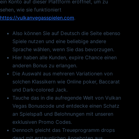
ein Konto auf dieser Plattform eröffnet, um zu
sehen, wie sie funktioniert
https://vulkanvegasspielen.com
.
Also können Sie auf Deutsch die Seite ebenso
Spiele nutzen und eine beliebige andere
Sprache wählen, wenn Sie das bevorzugen.
Hier haben alle Kunden, expire Chance einen
anderen Bonus zu erlangen.
Die Auswahl aus mehreren Variationen von
solchen Klassikern wie Online poker, Baccarat
und Dark-colored Jack.
Tauche das in die aufregende Welt von Vulkan
Vegas Bonuscode und entdecke einen Schatz
an Spielspaß und Belohnungen mit unseren
exklusiven Promo Codes.
Dennoch gleicht das Treueprogramm drops
dead mit erstaunlichen Angeboten aus.