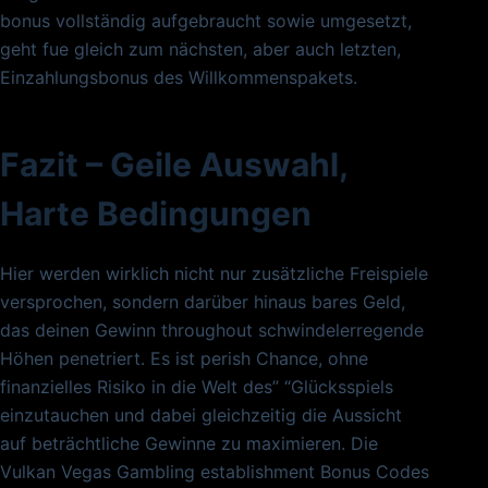
bonus vollständig aufgebraucht sowie umgesetzt,
geht fue gleich zum nächsten, aber auch letzten,
Einzahlungsbonus des Willkommenspakets.
Fazit – Geile Auswahl,
Harte Bedingungen
Hier werden wirklich nicht nur zusätzliche Freispiele
versprochen, sondern darüber hinaus bares Geld,
das deinen Gewinn throughout schwindelerregende
Höhen penetriert. Es ist perish Chance, ohne
finanzielles Risiko in die Welt des” “Glücksspiels
einzutauchen und dabei gleichzeitig die Aussicht
auf beträchtliche Gewinne zu maximieren. Die
Vulkan Vegas Gambling establishment Bonus Codes