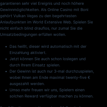
garantieren sehr viel Ereignis und noch höhere
Gewinnmöglichkeiten. Als Online Casino mit Boni
gehört Vulkan Vegas zu den begehrtesten
Anlaufpunkten im World Extensive Web. Spielen Sie
nicht einfach blind drauflos, nur zumal Sie die
Umsatzbedingungen erfüllen wollen.
Das heißt, dieser wird automatisch mit der
Einzahlung aktiviert.
Jetzt können Sie auch schon loslegen und
durch Ihrem Einsatz spielen.
Der Gewinn ist auch nur 3-mal durchzuspielen,
wobei Ihnen am Ende maximal twenty-five €
ausgezahlt werden.
Umso mehr freuen wir uns, Spielern einen
solchen Reward verfügbar machen zu können.