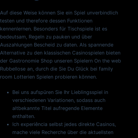
Auf diese Weise können Sie ein Spiel unverbindlich
testen und therefore dessen Funktionen
kennenlernen. Besonders für Tischspiele ist es
bedeutsam, Regeln zu pauken und über
Auszahlungen Bescheid zu daten. Als spannende
Alternative zu den klassischen Casinospielen bieten
der Gastronomie Shop unseren Spielern On the web
Rubbellose an, durch die Sie Du Glück bei family
room Lotterien Spielen probieren können.
Bei uns aufspüren Sie Ihr Lieblingsspiel in
verschiedenen Variationen, sodass auch
altbekannte Titel aufregende Elemente
enthalten.
Ich experiência selbst jedes direkte Casinos,
mache viele Recherche über die aktuellsten