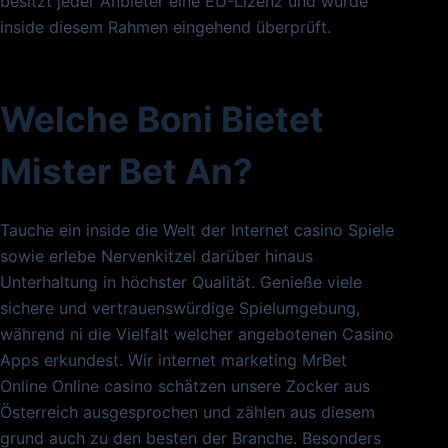
besitzt jeder Anbieter eine EU-Lizenz und wurde
inside diesem Rahmen eingehend überprüft.
Welche Boni Bietet
Mister Bet An?
Tauche ein inside die Welt der Internet casino Spiele
sowie erlebe Nervenkitzel darüber hinaus
Unterhaltung in höchster Qualität. Genieße viele
sichere und vertrauenswürdige Spielumgebung,
während ni die Vielfalt welcher angebotenen Casino
Apps erkundest. Wir internet marketing MrBet
Online Online casino schätzen unsere Zocker aus
Österreich ausgesprochen und zählen aus diesem
grund auch zu den besten der Branche. Besonders