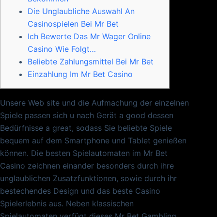
Die Unglaubliche Auswahl An
Casinospielen Bei Mr Bet
Ich Bewerte Das Mr Wager Online
Casino Wie Folgt…
Beliebte Zahlungsmittel Bei Mr Bet
Einzahlung Im Mr Bet Casino
Unsere Web site und die Aufmachung der einzelnen
Spiele passen sich u nach Gerät a good dessen
Bedürfnisse a great, sodass Sie beliebte Spiele
bequem auf dem Smartphone und Tablet genießen
können. Die besten Spielautomaten im Mr Bet
Casino zeichnen einander besonders durch ihre
unglaublichen Zusatzfunktionen, sowie durch ihr
bestechendes Design und das beste Casino
Spielerlebnis aus. Neben klassischen
Spielautomaten verfügt dieses Mr Bet Gambling