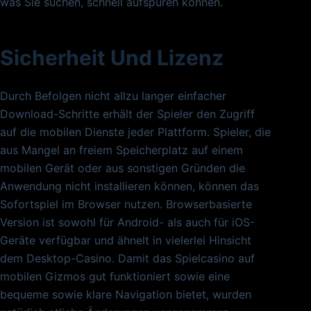
was Sie suchen, schnell aufspüren können.
Sicherheit Und Lizenz
Durch Befolgen nicht allzu langer einfacher
Download-Schritte erhält der Spieler den Zugriff
auf die mobilen Dienste jeder Plattform. Spieler, die
aus Mangel an freiem Speicherplatz auf einem
mobilen Gerät oder aus sonstigen Gründen die
Anwendung nicht installieren können, können das
Sofortspiel im Browser nutzen. Browserbasierte
Version ist sowohl für Android- als auch für iOS-
Geräte verfügbar und ähnelt in vielerlei Hinsicht
dem Desktop-Casino. Damit das Spielcasino auf
mobilen Gizmos gut funktioniert sowie eine
bequeme sowie klare Navigation bietet, wurden