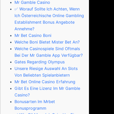
Mr Gamble Casino
✅ Worauf Sollte Ich Achten, Wenn
Ich Österreichische Online Gambling
Establishment Bonus Angebote
Annehme?
Mr Bet Casino Boni
Welche Boni Bietet Mister Bet An?
Welche Casinospiele Sind Oftmals
Bei Der Mr Gamble App Verfügbar?
Gates Regarding Olympus
Unsere Riesige Auswahl An Slots
Von Beliebten Spielanbietern
Mr Bet Online Casino Erfahrung
Gibt Es Eine Lizenz Im Mr Gamble
Casino?
Bonusarten Im Mrbet
Bonusprogramm