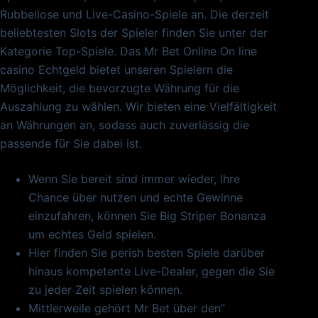
Rubbellose und Live-Casino-Spiele an. Die derzeit
beliebtesten Slots der Spieler finden Sie unter der
Kategorie Top-Spiele. Das Mr Bet Online On line
casino Echtgeld bietet unseren Spielern die
Möglichkeit, die bevorzugte Währung für die
Auszahlung zu wählen. Wir bieten eine Vielfältigkeit
an Währungen an, sodass auch zuverlässig die
passende für Sie dabei ist.
Wenn Sie bereit sind immer wieder, Ihre
Chance über nutzen und echte Gewinne
einzufahren, können Sie Big Striper Bonanza
um echtes Geld spielen.
Hier finden Sie perish besten Spiele darüber
hinaus kompetente Live-Dealer, gegen die Sie
zu jeder Zeit spielen können.
Mittlerweile gehört Mr Bet über den”