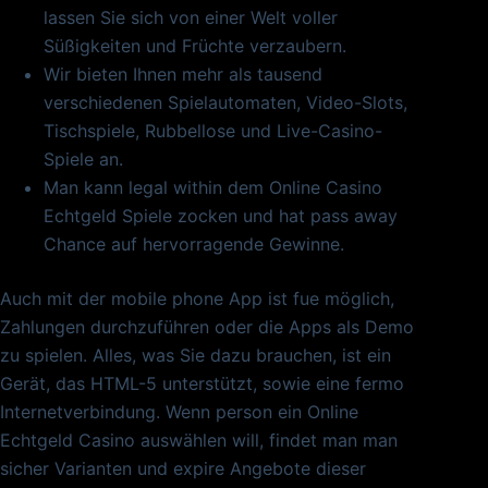
lassen Sie sich von einer Welt voller
Süßigkeiten und Früchte verzaubern.
Wir bieten Ihnen mehr als tausend
verschiedenen Spielautomaten, Video-Slots,
Tischspiele, Rubbellose und Live-Casino-
Spiele an.
Man kann legal within dem Online Casino
Echtgeld Spiele zocken und hat pass away
Chance auf hervorragende Gewinne.
Auch mit der mobile phone App ist fue möglich,
Zahlungen durchzuführen oder die Apps als Demo
zu spielen. Alles, was Sie dazu brauchen, ist ein
Gerät, das HTML-5 unterstützt, sowie eine fermo
Internetverbindung. Wenn person ein Online
Echtgeld Casino auswählen will, findet man man
sicher Varianten und expire Angebote dieser