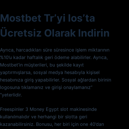
Mostbet Tr’yi Ios’ta
Ücretsiz Olarak Indirin
Ayrıca, harcadıkları süre süresince işlem miktarının
%10’u kadar haftalık geri ödeme alabilirler. Ayrıca,
Mostbet’in müşterileri, bu şekilde kayıt
yaptırmışlarsa, sosyal medya hesabıyla kişisel
hesabınıza giriş yapabilirler. Sosyal ağlardan birinin
logosuna tıklamanız ve girişi onaylamanız”
“yeterlidir.
Freespinler 3 Money Egypt slot makinesinde
kullanılmalıdır ve herhangi bir slotta geri
kazanabilirsiniz. Bonusu, her biri için one 40’dan