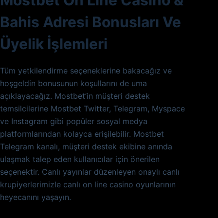
Mostbet On Line Casino &
Bahis Adresi Bonusları Ve
Üyelik İşlemleri
Tüm yetkilendirme seçeneklerine bakacağız ve
hoşgeldin bonusunun koşullarını de uma
açıklayacağız. Mostbet’in müşteri destek
temsilcilerine Mostbet Twitter, Telegram, Myspace
ve Instagram gibi popüler sosyal medya
platformlarından kolayca erişilebilir. Mostbet
Telegram kanalı, müşteri destek ekibine anında
ulaşmak talep eden kullanıcılar için önerilen
seçenektir. Canlı yayınlar düzenleyen onaylı canlı
krupiyerlerimizle canlı on line casino oyunlarının
heyecanını yaşayın.