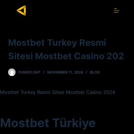
S
k
i
p
t
Mostbet Turkey Resmi
o
c
Sitesi Mostbet Casino 202
o
n
FUNDFLOAT
NOVEMBER 11, 2024
BLOG
t
e
Mostbet Turkey Resmi Sitesi Mostbet Casino 2024
n
t
Mostbet Türkiye