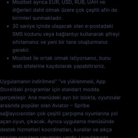
Mostbet ayrıca EUR, USD, RUB, UAH ve
diğerleri dahil olmak üzere çok çeşitli afin de
birimleri sunmaktadır.
30 saniye içinde ulaşacak olan e-postadaki
SMS kodunu veya bağlantıyı kullanarak şifreyi
sıfırlamanız ve yeni bir tane oluşturmanız
gerekir.
Mostbet ile ortak olmak istiyorsanız, bunu
web sitelerine kaydolarak yapabilirsiniz.
Uygulamanın indirilmesi” “ve yüklenmesi, App
Store’daki programlar için standart modda
gerçekleşir. Ana menüdeki ayrı bir blokta, oyuncular
arasında popüler olan Aviator – Spribe
sağlayıcısından çok çeşitli çarpışma oyunlarına yol
açan oyun, çıkacak. Ayrıca uygulama menüsünde
destek hizmetleri koordinatları, kurallar ve sıkça
sorulan soruların cevapları vardır. Uygulamada