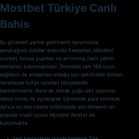
Mostbet Türkiye Canlı
Bahis
Bu görevleri yerine getirmeniz durumunda
alınacağınız ödüller arasında freebetler, Mostbet
coinleri, bonus puanları ve arttırılmış nakit çekim
miktarları bulunmaktadır. Öncelikle tam 189 oyun
sağlayıcı ile anlaşması olduğu için sektördeki bilinen
neredeyse bütün oyunları bünyesinde
barındırmakta. Buna ek olarak çoğu slot oyununu
demo modu ile oynayarak öğrenmek para mümkün.
Ayrıca on line casino bölümünde son dönemin en
popüler crash oyunu Mostbet Aviator da
bulunmakta.
Yeni başlayanlar günde binlerce Türk