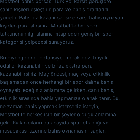
Mostbet bahis borsası Türkiye, karşıt görüşlere
sahip kişileri eşleştirir, para ve bahis oranlarını
yönetir. Bahsiniz kazanırsa, size karşı bahis oynayan
kişiden para alırsınız. Mostbet’te her spor
tutkununun ilgi alanına hitap eden geniş bir spor
kategorisi yelpazesi sunuyoruz.
Bu piyangolarla, potansiyel olarak bazı büyük
ödüller kazanabilir ve biraz ekstra para
kazanabilirsiniz. Maç öncesi, maç veya etkinlik
başlamadan önce herhangi bir spor dalına bahis
oynayabileceğiniz anlamına gelirken, canlı bahis,
etkinlik sırasında bahis yapmanıza olanak tanır. Bu,
ne zaman bahis yapmak isterseniz isteyin,
Mostbet’te herkes için bir şeyler olduğu anlamına
gelir. Kullanıcıların çok sayıda spor etkinliği ve
müsabakası üzerine bahis oynamasını sağlar.