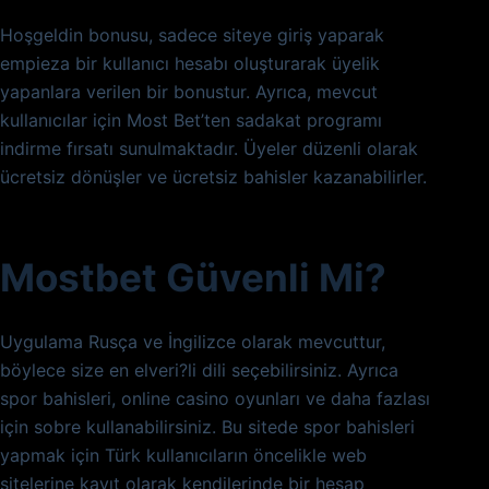
Hoşgeldin bonusu, sadece siteye giriş yaparak
empieza bir kullanıcı hesabı oluşturarak üyelik
yapanlara verilen bir bonustur. Ayrıca, mevcut
kullanıcılar için Most Bet’ten sadakat programı
indirme fırsatı sunulmaktadır. Üyeler düzenli olarak
ücretsiz dönüşler ve ücretsiz bahisler kazanabilirler.
Mostbet Güvenli Mi?
Uygulama Rusça ve İngilizce olarak mevcuttur,
böylece size en elveri?li dili seçebilirsiniz. Ayrıca
spor bahisleri, online casino oyunları ve daha fazlası
için sobre kullanabilirsiniz. Bu sitede spor bahisleri
yapmak için Türk kullanıcıların öncelikle web
sitelerine kayıt olarak kendilerinde bir hesap