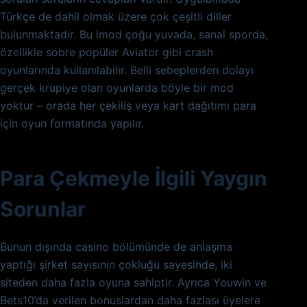
Türkçe de dahil olmak üzere çok çeşitli diller
bulunmaktadır. Bu imod çoğu yuvada, sanal sporda,
özellikle sobre popüler Aviator gibi crash
oyunlarında kullanılabilir. Belli sebeplerden dolayı
gerçek krupiye olan oyunlarda böyle bir mod
yoktur – orada her çekiliş veya kart dağıtımı para
için oyun formatında yapılır.
Para Çekmeyle İlgili Yaygın
Sorunlar
Bunun dışında casino bölümünde de anlaşma
yaptığı şirket sayısının çokluğu sayesinde, iki
siteden daha fazla oyuna sahiptir. Ayrıca Youwin ve
Bets10’da verilen bonuslardan daha fazlası üyelere