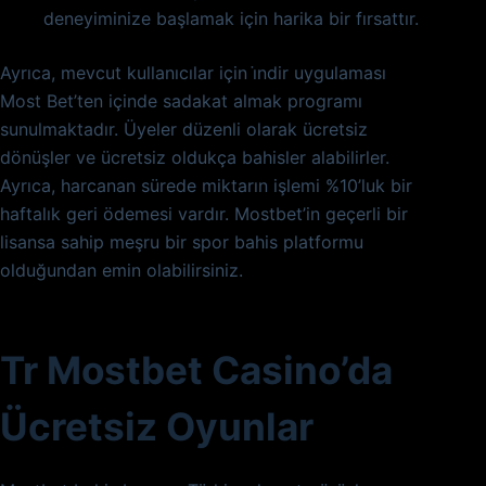
deneyiminize başlamak için harika bir fırsattır.
Ayrıca, mevcut kullanıcılar için i̇ndir uygulaması
Most Bet’ten içinde sadakat almak programı
sunulmaktadır. Üyeler düzenli olarak ücretsiz
dönüşler ve ücretsiz oldukça bahisler alabilirler.
Ayrıca, harcanan sürede miktarın işlemi %10’luk bir
haftalık geri ödemesi vardır. Mostbet’in geçerli bir
lisansa sahip meşru bir spor bahis platformu
olduğundan emin olabilirsiniz.
Tr Mostbet Casino’da
Ücretsiz Oyunlar