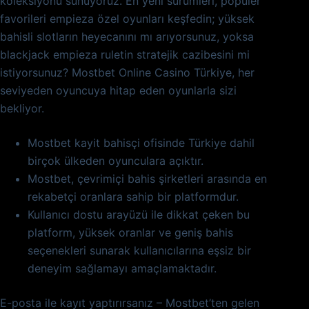
koleksiyonu sunuyoruz. En yeni sürümleri, popüler
favorileri empieza özel oyunları keşfedin; yüksek
bahisli slotların heyecanını mı arıyorsunuz, yoksa
blackjack empieza ruletin stratejik cazibesini mi
istiyorsunuz? Mostbet Online Casino Türkiye, her
seviyeden oyuncuya hitap eden oyunlarla sizi
bekliyor.
Mostbet kayit bahisçi ofisinde Türkiye dahil
birçok ülkeden oyunculara açıktır.
Mostbet, çevrimiçi bahis şirketleri arasında en
rekabetçi oranlara sahip bir platformdur.
Kullanıcı dostu arayüzü ile dikkat çeken bu
platform, yüksek oranlar ve geniş bahis
seçenekleri sunarak kullanıcılarına eşsiz bir
deneyim sağlamayı amaçlamaktadır.
E-posta ile kayıt yaptırırsanız – Mostbet’ten gelen