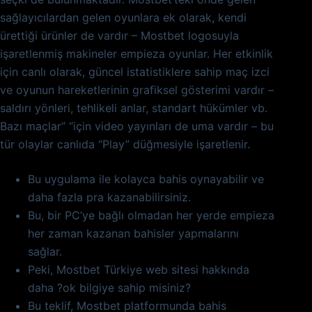
sağlayıcılardan gelen oyunlara ek olarak, kendi
ürettiği ürünler de vardır – Mostbet logosuyla
işaretlenmiş makineler empieza oyunlar. Her etkinlik
için canlı olarak, güncel istatistiklere sahip maç izci
ve oyunun hareketlerinin grafiksel gösterimi vardır –
saldırı yönleri, tehlikeli anlar, standart hükümler vb.
Bazı maçlar” “için video yayınları de uma vardır – bu
tür olaylar canlıda “Play” düğmesiyle işaretlenir.
Bu uygulama ile kolayca bahis oynayabilir ve
daha fazla pra kazanabilirsiniz.
Bu, bir PC’ye bağlı olmadan her yerde empieza
her zaman kazanan bahisler yapmalarını
sağlar.
Peki, Mostbet Türkiye web sitesi hakkında
daha ?ok bilgiye sahip misiniz?
Bu teklif, Mostbet platformunda bahis