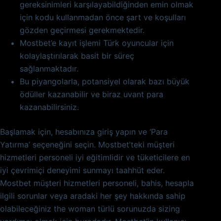
gereksinimleri karşılayabildiğinden emin olmak
için kodu kullanmadan önce şart ve koşulları
gözden geçirmesi gerekmektedir.
Mostbet’e kayıt işlemi Türk oyuncular için
kolaylaştırılarak basit bir süreç
sağlanmaktadır.
Bu piyangolarla, potansiyel olarak bazı büyük
ödüller kazanabilir ve biraz uvant para
kazanabilirsiniz.
Başlamak için, hesabınıza giriş yapın ve ‘Para
Yatırma’ seçeneğini seçin. Mostbet’teki müşteri
hizmetleri personeli iyi eğitimlidir ve tüketicilere en
iyi çevrimiçi deneyimi sunmayı taahhüt eder.
Mostbet müşteri hizmetleri personeli, bahis, hesapla
ilgili sorunlar veya aradaki her şey hakkında sahip
olabileceğiniz the woman türlü sorunuzda sizing