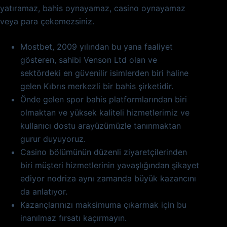
yatıramaz, bahis oynayamaz, casino oynayamaz
veya para çekemezsiniz.
Mostbet, 2009 yılından bu yana faaliyet
gösteren, sahibi Venson Ltd olan ve
sektördeki en güvenilir isimlerden biri haline
gelen Kıbrıs merkezli bir bahis şirketidir.
Önde gelen spor bahis platformlarından biri
olmaktan ve yüksek kaliteli hizmetlerimiz ve
kullanıcı dostu arayüzümüzle tanınmaktan
gurur duyuyoruz.
Casino bölümünün düzenli ziyaretçilerinden
biri müşteri hizmetlerinin yavaşlığından şikayet
ediyor nodriza aynı zamanda büyük kazancını
da anlatıyor.
Kazançlarınızı maksimuma çıkarmak için bu
inanılmaz fırsatı kaçırmayın.