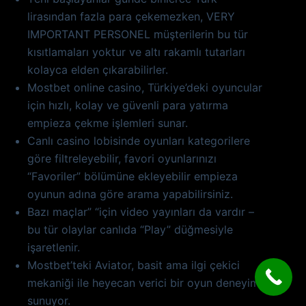
lirasından fazla para çekemezken, VERY
IMPORTANT PERSONEL müşterilerin bu tür
kısıtlamaları yoktur ve altı rakamlı tutarları
kolayca elden çıkarabilirler.
Mostbet online casino, Türkiye’deki oyuncular
için hızlı, kolay ve güvenli para yatırma
empieza çekme işlemleri sunar.
Canlı casino lobisinde oyunları kategorilere
göre filtreleyebilir, favori oyunlarınızı
“Favoriler” bölümüne ekleyebilir empieza
oyunun adına göre arama yapabilirsiniz.
Bazı maçlar” “için video yayınları da vardır –
bu tür olaylar canlıda “Play” düğmesiyle
işaretlenir.
Mostbet’teki Aviator, basit ama ilgi çekici
mekaniği ile heyecan verici bir oyun deneyimi
sunuyor.