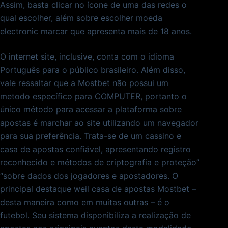
Assim, basta clicar no ícone de uma das redes o
qual escolher, além sobre escolher moeda
electronic marcar que apresenta mais de 18 anos.
O internet site, inclusive, conta com o idioma
Português para o público brasileiro. Além disso,
vale ressaltar que a Mostbet não possui um
metodo específico para COMPUTER, portanto o
único método para acessar a plataforma sobre
apostas é marchar ao site utilizando um navegador
para sua preferência. Trata-se de um cassino e
casa de apostas confiável, apresentando registro
reconhecido e métodos de criptografia e proteção”
“sobre dados dos jogadores e apostadores. O
principal destaque weil casa de apostas Mostbet –
desta maneira como em muitas outras – é o
futebol. Seu sistema disponibiliza a realização de