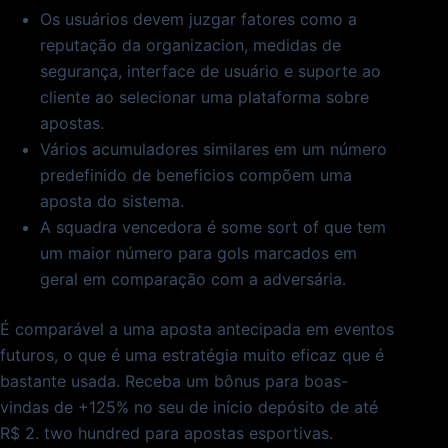
Os usuários devem juzgar fatores como a
reputação da organizacion, medidas de
segurança, interface de usuário e suporte ao
cliente ao selecionar uma plataforma sobre
apostas.
Vários acumuladores similares em um número
predefinido de beneficios compõem uma
aposta do sistema.
A squadra vencedora é some sort of que tem
um maior número para gols marcados em
geral em comparação com a adversária.
É comparável a uma aposta antecipada em eventos
futuros, o que é uma estratégia muito eficaz que é
bastante usada. Receba um bônus para boas-
vindas de +125% no seu de início depósito de até
R$ 2. two hundred para apostas esportivas.