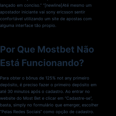
lançado em conciso.” “[newline]Até mesmo um
apostador iniciante vai sony ericsson sentir
confortável utilizando um site de apostas com
alguma interface tão propio.
Por Que Mostbet Não
Está Funcionando?
Para obter o bônus de 125% not any primeiro
depósito, é preciso fazer o primeiro depósito em
até 30 minutos após o cadastro. Ao entrar no
website do Most Bet e clicar em “Cadastre-se”,
basta, simply no formulário que emerger, escolher
“Pelas Redes Sociais” como opção de cadastro.