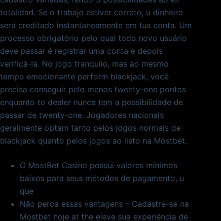
totalidad. Se o trabajo estiver correto, u dinheiro
será creditado instantaneamente em tua conta. Um
processo obrigatório pelo qual todo novo usuário
deve passar é registrar uma conta e depois
verificá-la. No jogo tranquilo, mas ao mesmo
tempo emocionante perform blackjack, você
precisa conseguir pelo menos twenty-one pontos
enquanto to dealer nunca tem a possibilidade de
passar de twenty-one. Jogadores nacionais
geralmente optam tanto pelos jogos normais de
blackjack quanto pelos jogos ao listo na Mostbet.
O MostBet Casino possui valores mínimos
baixos para seus métodos de pagamento, u
que
Não perca essas vantagens – Cadastre-se na
Mostbet hoje at the eleve sua experiência de