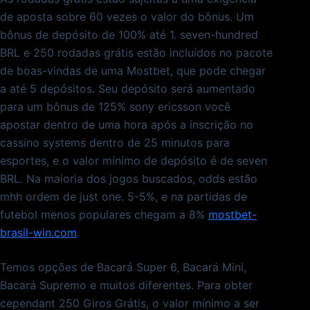
de aposta sobre 60 vezes o valor do bônus. Um
bônus de depósito de 100% até 1. seven-hundred
BRL e 250 rodadas grátis estão incluídos no pacote
de boas-vindas de uma Mostbet, que pode chegar
a até 5 depósitos. Seu depósito será aumentado
para um bônus de 125% sony ericsson você
apostar dentro de uma hora após a inscrição no
cassino systems dentro de 25 minutos para
esportes, e o valor mínimo de depósito é de seven
BRL. Na maioria dos jogos buscados, odds estão
mhh ordem de just one. 5-5%, e na partidas de
futebol menos populares chegam a 8%
mostbet-
brasil-win.com
.
Temos opções de Bacará Super 6, Bacará Mini,
Bacará Supremo e muitos diferentes. Para obter
cependant 250 Giros Grátis, o valor mínimo a ser