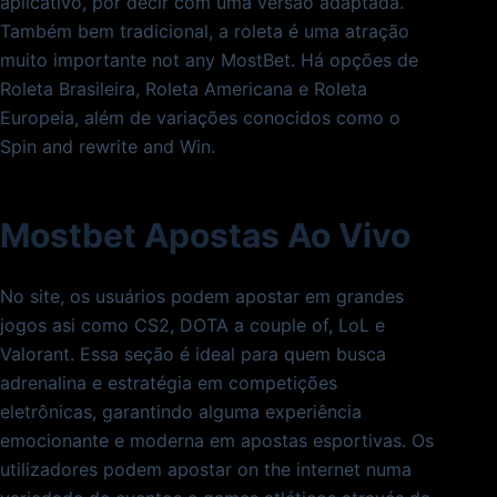
aplicativo, por decir com uma versão adaptada.
Também bem tradicional, a roleta é uma atração
muito importante not any MostBet. Há opções de
Roleta Brasileira, Roleta Americana e Roleta
Europeia, além de variações conocidos como o
Spin and rewrite and Win.
Mostbet Apostas Ao Vivo
No site, os usuários podem apostar em grandes
jogos asi como CS2, DOTA a couple of, LoL e
Valorant. Essa seção é ideal para quem busca
adrenalina e estratégia em competições
eletrônicas, garantindo alguma experiência
emocionante e moderna em apostas esportivas. Os
utilizadores podem apostar on the internet numa