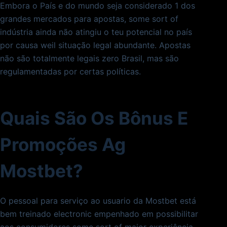
Embora o País e do mundo seja considerado 1 dos
grandes mercados para apostas, some sort of
indústria ainda não atingiu o teu potencial no país
por causa weil situação legal abundante. Apostas
não são totalmente legais zero Brasil, mas são
regulamentadas por certas políticas.
Quais São Os Bônus E
Promoções Ag
Mostbet?
O pessoal para serviço ao usuario da Mostbet está
bem treinado electronic empenhado em possibilitar