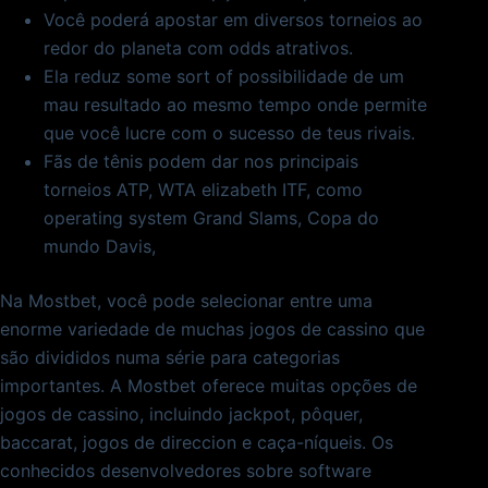
Você poderá apostar em diversos torneios ao
redor do planeta com odds atrativos.
Ela reduz some sort of possibilidade de um
mau resultado ao mesmo tempo onde permite
que você lucre com o sucesso de teus rivais.
Fãs de tênis podem dar nos principais
torneios ATP, WTA elizabeth ITF, como
operating system Grand Slams, Copa do
mundo Davis,
Na Mostbet, você pode selecionar entre uma
enorme variedade de muchas jogos de cassino que
são divididos numa série para categorias
importantes. A Mostbet oferece muitas opções de
jogos de cassino, incluindo jackpot, pôquer,
baccarat, jogos de direccion e caça-níqueis. Os
conhecidos desenvolvedores sobre software