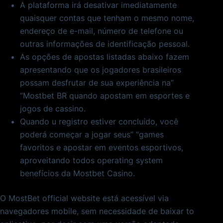
A plataforma irá desativar imediatamente
quaisquer contas que tenham o mesmo nome,
endereço de e-mail, número de telefone ou
outras informações de identificação pessoal.
As opções de apostas listadas abaixo fazem
apresentando que os jogadores brasileiros
possam desfrutar de sua experiência na”
“Mostbet BR quando apostam em esportes e
jogos de cassino.
Quando u registro estiver concluído, você
poderá começar a jogar seus” “games
favoritos e apostar em eventos esportivos,
aproveitando todos operating system
benefícios da Mostbet Casino.
O MostBet official website está acessível via
navegadores mobile, sem necessidade de baixar to