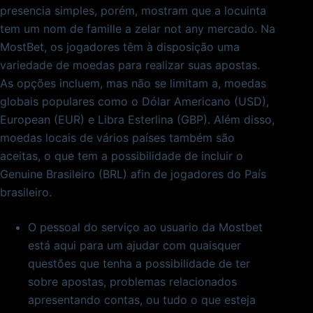
presencia simples, porém, mostram que a locuinta
tem um nom de famille a zelar not any mercado. Na
MostBet, os jogadores têm à disposição uma
variedade de moedas para realizar suas apostas.
As opções incluem, mas não se limitam a, moedas
globais populares como o Dólar Americano (USD),
European (EUR) e Libra Esterlina (GBP). Além disso,
moedas locais de vários países também são
aceitas, o que tem a possibilidade de incluir o
Genuine Brasileiro (BRL) afin de jogadores do País
brasileiro.
O pessoal do serviço ao usuario da Mostbet
está aqui para um ajudar com quaisquer
questões que tenha a possibilidade de ter
sobre apostas, problemas relacionados
apresentando contas, ou tudo o que esteja