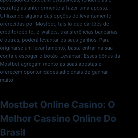
estratégias anteriormente a fazer uma aposta.
Utilizando alguma das opções de levantamento
oferecidas por Mostbet, tais lo que cartões de
crédito/débito, e-wallets, transferências bancárias,
e outras, poderá levantar os seus ganhos. Para
originarse um levantamento, basta entrar na sua
conta e escoger o botão ‘Levantar’. Esses bônus da
Mostbet agregam monto às suas apostas e
oferecem oportunidades adicionais de ganhar
muito.
Mostbet Online Casino: O
Melhor Cassino Online Do
Brasil