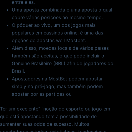
entre eles.
Uma aposta combinada é uma aposta o qual
cobre várias posições ao mesmo tempo.
O pôquer ao vivo, um dos jogos mais
populares em cassinos online, é uma das
opções de apostas weil Mostbet.
Além disso, moedas locais de vários países
também são aceitas, o que pode incluir o
Genuine Brasileiro (BRL) afin de jogadores do
Brasil.
Apostadores na MostBet podem apostar
simply no pré-jogo, mas também podem
apostar por as partidas ou
Ter um excelente” “noção do esporte ou jogo em
que está apostando tem a possibilidade de
aumentar suas odds de sucesso. Muitos
apostadores estudam estatísticas, tendências e