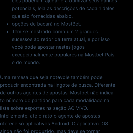
eles poderiam ajudá-lo a otimizar seus ganhos
potenciais, leia as descrições de cada 1 deles
que são fornecidas abaixo.
opções de bacará no MostBet.
Têm se mostrado como um 2 grandes
sucessos ao redor da terra atual, e por isso
você pode apostar nestes jogos
excepcionalmente populares na Mostbet País
e do mundo.
Uma remesa que seja notevole também pode
producir encontrada na lingote de busca. Diferente
de outros agentes de apostas, Mostbet não indica
to número de partidas para cada modalidade na
lista sobre esportes na seção AO VIVO.
Infelizmente, até o rato o agente de apostas
oferece só aplicativos Android. O aplicativo iOS
ainda não foi produzido, mas deve se tornar