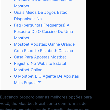
Mostbet
Quais Meios De Jogos Estão
Disponíveis Na
Faq (perguntas Frequentes) A
Respeito De O Cassino De Uma
Mostbet
Mostbet Apostas: Ganhe Grande
Com Esporte Elizabeth Cassino
Casa Para Apostas Mostbet
Registro No Website Estatal
Mostbet Online
O Mostbet É O Agente De Apostas
Mais Popular?”
Buscando proporcionar as melhores opções para
você, the Mostbet Brasil conta com formas de
cadastro variadas, tendo 5 possibilidades ao en