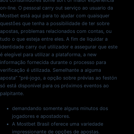
aos consumidores some sort of maior experiência
on-line. O pessoal carry out serviço ao usuario da
Mostbet está aqui para to ajudar com quaisquer
questões que tenha a possibilidade de ter sobre
apostas, problemas relacionados com contas, ou
tudo o que esteja entre eles. A fim de liquidar a
identidade carry out utilizador e assegurar que este
é elegível para utilizar a plataforma, a new
informação fornecida durante o processo para
verificação é utilizada. Semelhante a alguma
aposta” “pré-jogo, a opção sobre prévias ao festón
só está disponível para os próximos eventos ao
palpitante.
demandando somente alguns minutos dos
jogadores e apostadores.
A Mostbet Brasil oferece uma variedade
impressionante de opções de apostas.