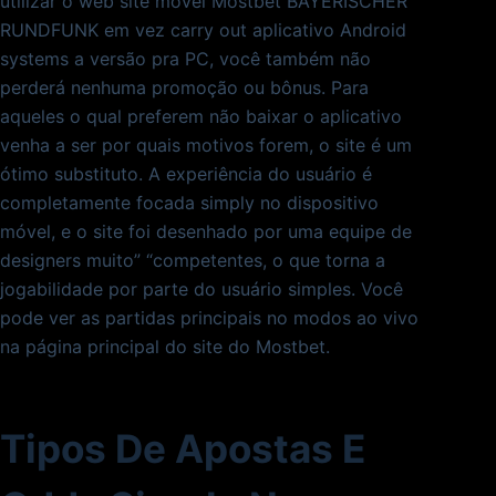
utilizar o web site móvel Mostbet BAYERISCHER
RUNDFUNK em vez carry out aplicativo Android
systems a versão pra PC, você também não
perderá nenhuma promoção ou bônus. Para
aqueles o qual preferem não baixar o aplicativo
venha a ser por quais motivos forem, o site é um
ótimo substituto. A experiência do usuário é
completamente focada simply no dispositivo
móvel, e o site foi desenhado por uma equipe de
designers muito” “competentes, o que torna a
jogabilidade por parte do usuário simples. Você
pode ver as partidas principais no modos ao vivo
na página principal do site do Mostbet.
Tipos De Apostas E