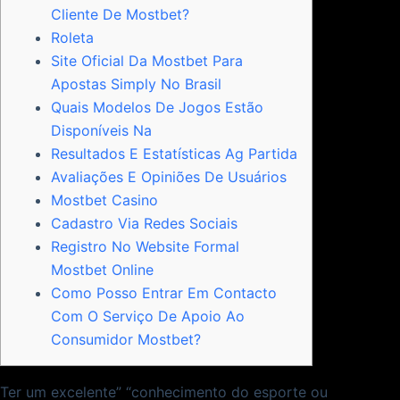
Cliente De Mostbet?
Roleta
Site Oficial Da Mostbet Para
Apostas Simply No Brasil
Quais Modelos De Jogos Estão
Disponíveis Na
Resultados E Estatísticas Ag Partida
Avaliações E Opiniões De Usuários
Mostbet Casino
Cadastro Via Redes Sociais
Registro No Website Formal
Mostbet Online
Como Posso Entrar Em Contacto
Com O Serviço De Apoio Ao
Consumidor Mostbet?
Ter um excelente” “conhecimento do esporte ou