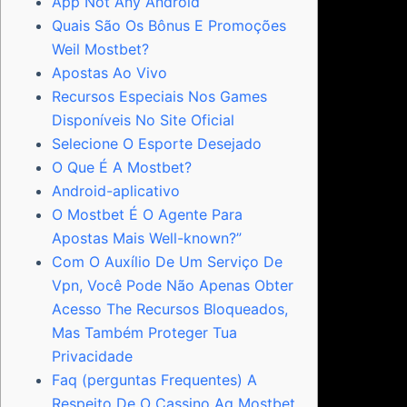
App Not Any Android
Quais São Os Bônus E Promoções
Weil Mostbet?
Apostas Ao Vivo
Recursos Especiais Nos Games
Disponíveis No Site Oficial
Selecione O Esporte Desejado
O Que É A Mostbet?
Android-aplicativo
O Mostbet É O Agente Para
Apostas Mais Well-known?”
Com O Auxílio De Um Serviço De
Vpn, Você Pode Não Apenas Obter
Acesso The Recursos Bloqueados,
Mas Também Proteger Tua
Privacidade
Faq (perguntas Frequentes) A
Respeito De O Cassino Ag Mostbet