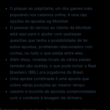
O pôquer ao palpitante, um dos games mais
populares nos cassinos online, é uma das
opções de apostas ag Mostbet.
O pessoal do serviço ao cliente da Mostbet
está aqui para o ajudar com quaisquer
questões que tenha a possibilidade de ter
sobre apostas, problemas relacionados com
contas, ou tudo o que esteja entre eles.
Além disso, moedas locais de vários países
também são aceitas, o que pode incluir o Real
Brasileiro (BRL) pra jogadores do Brasil.
Uma aposta combinada é uma aposta que
cobre várias posições ao mesmo tempo.
cassino e locuinta de apostas compromissado
com o combate à lavagem de dinheiro.