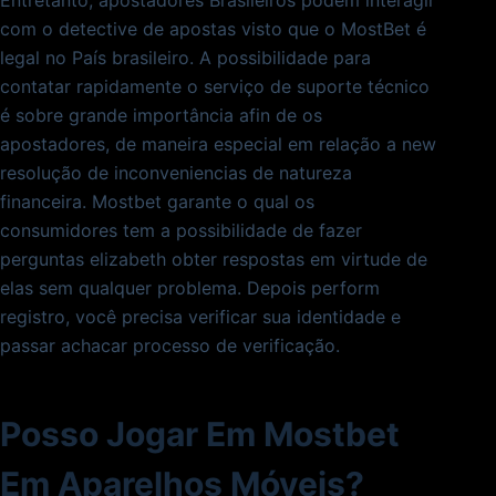
Entretanto, apostadores Brasileiros podem interagir
com o detective de apostas visto que o MostBet é
legal no País brasileiro. A possibilidade para
contatar rapidamente o serviço de suporte técnico
é sobre grande importância afin de os
apostadores, de maneira especial em relação a new
resolução de inconveniencias de natureza
financeira. Mostbet garante o qual os
consumidores tem a possibilidade de fazer
perguntas elizabeth obter respostas em virtude de
elas sem qualquer problema. Depois perform
registro, você precisa verificar sua identidade e
passar achacar processo de verificação.
Posso Jogar Em Mostbet
Em Aparelhos Móveis?