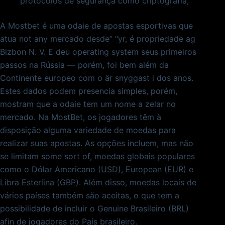
protocolos de segurança como criptografia,
A Mostbet é uma odaie de apostas esportivas que
atua not any mercado desde” “yr, é propriedade ag
Bizbon N. V. E deu operating system seus primeiros
passos na Rússia — porém, foi bem além da
Continente europeo com o är snyggast i dos anos.
Estes dados podem presencia simples, porém,
mostram que a odaie tem um nome a zelar no
mercado. Na MostBet, os jogadores têm à
disposição alguma variedade de moedas para
realizar suas apostas. As opções incluem, mas não
se limitam some sort of, moedas globais populares
como o Dólar Americano (USD), European (EUR) e
Libra Esterlina (GBP). Além disso, moedas locais de
vários países também são aceitas, o que tem a
possibilidade de incluir o Genuine Brasileiro (BRL)
afin de jogadores do País brasileiro.