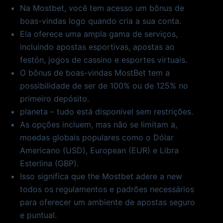
Na Mostbet, você tem acesso um bônus de
boas-vindas logo quando cria a sua conta.
Ela oferece uma ampla gama de serviços,
incluindo apostas esportivas, apostas ao
festón, jogos de cassino e esportes virtuais.
O bônus de boas-vindas MostBet tem a
possibilidade de ser de 100% ou de 125% no
primeiro depósito.
planeta – tudo está disponível sem restrições.
As opções incluem, mas não se limitam a,
moedas globais populares como o Dólar
Americano (USD), European (EUR) e Libra
Esterlina (GBP).
Isso significa que the Mostbet adere a new
todos os regulamentos e padrões necessários
para oferecer um ambiente de apostas seguro
e puntual.