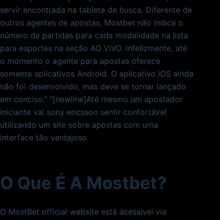
servir encontrada na tableta de busca. Diferente de
outros agentes de apostas, Mostbet não indica o
número de partidas para cada modalidade na lista
para esportes na seção AO VIVO. Infelizmente, até
o momento o agente para apostas oferece
somente aplicativos Android. O aplicativo iOS ainda
não foi desenvolvido, mas deve se tornar lançado
em conciso.” “[newline]Até mesmo um apostador
iniciante vai sony ericsson sentir confortável
utilizando um site sobre apostas com uma
interface tão ventajoso.
O Que É A Mostbet?
O MostBet official website está acessível via