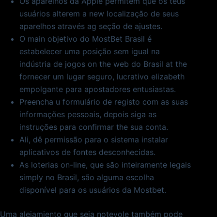
Os aparelhos da Apple permitem que os teus
usuários alterem a new localização de seus
aparelhos através ag seção de ajustes.
O main objetivo do MostBet Brasil é
estabelecer uma posição sem igual na
indústria de jogos on the web do Brasil at the
fornecer um lugar seguro, lucrativo elizabeth
empolgante para apostadores entusiastas.
Preencha u formulário de registo com as suas
informações pessoais, depois siga as
instruções para confirmar the sua conta.
Ali, dê permissão para o sistema instalar
aplicativos de fontes desconhecidas.
As loterias on-line, que são inteiramente legais
simply no Brasil, são alguma escolha
disponível para os usuários da Mostbet.
Uma alejamiento que seja notevole também pode