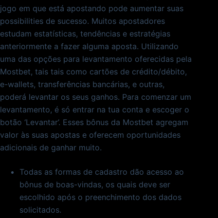
jogo em que está apostando pode aumentar suas
possibilities de sucesso. Muitos apostadores
estudam estatísticas, tendências e estratégias
anteriormente a fazer alguma aposta. Utilizando
uma das opções para levantamento oferecidas pela
Mostbet, tais tais como cartões de crédito/débito,
e-wallets, transferências bancárias, e outras,
poderá levantar os seus ganhos. Para comenzar um
levantamento, é só entrar na tua conta e escoger o
botão ‘Levantar’. Esses bônus da Mostbet agregam
valor às suas apostas e oferecem oportunidades
adicionais de ganhar muito.
Todas as formas de cadastro dão acesso ao
bônus de boas-vindas, os quais deve ser
escolhido após o preenchimento dos dados
solicitados.