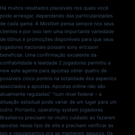
Há muitos resultados plausíveis nos quais você
pode arriesgar, dependendo das particularidades
de cada game. A Mostbet pensa sempre nos seus
clientes e por isso tem uma importante variedade
de bônus e promoções disponíveis para que seus
jogadores nacionais possam sony ericsson
beneficiar. Uma confirmação excelente da
confiabilidade e lealdade 2 jogadores permitiu a
new este agente para apostas obter quatro de
possíveis cinco pontos na totalidade dos aspectos
associados a apostas. Apostas online não são
atualmente reguladas” “num nível federal – a
situação estadual pode variar de um lugar para um
outro. Portanto, operating-system jogadores
Brasileiros precisam ter muito cuidado ao fazerem
apostas nesse tipo de site e precisam verificar as
leis e regulamentos pra se manterem seguros. Os