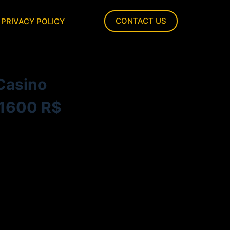
CONTACT US
PRIVACY POLICY
Casino
s 1600 R$