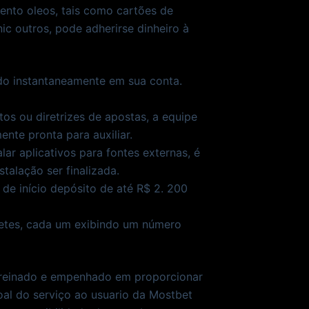
ento oleos, tais como cartões de
nic outros, pode adherirse dinheiro à
tado instantaneamente em sua conta.
os ou diretrizes de apostas, a equipe
nte pronta para auxiliar.
alar aplicativos para fontes externas, é
talação ser finalizada.
e início depósito de até R$ 2. 200
lhetes, cada um exibindo um número
 treinado e empenhado em proporcionar
al do serviço ao usuario da Mostbet