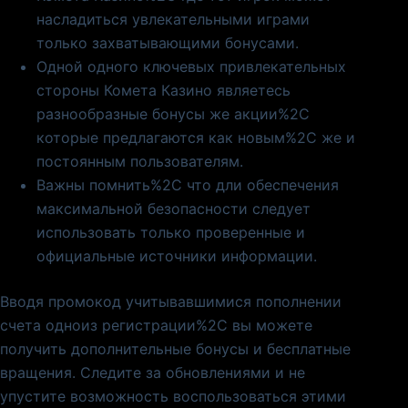
насладиться увлекательными играми
только захватывающими бонусами.
Одной одного ключевых привлекательных
стороны Комета Казино являетесь
разнообразные бонусы же акции%2C
которые предлагаются как новым%2C же и
постоянным пользователям.
Важны помнить%2C что дли обеспечения
максимальной безопасности следует
использовать только проверенные и
официальные источники информации.
Вводя промокод учитывавшимися пополнении
счета одноиз регистрации%2C вы можете
получить дополнительные бонусы и бесплатные
вращения. Следите за обновлениями и не
упустите возможность воспользоваться этими