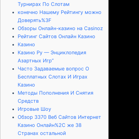
Турнирах По Слотам
конечно Нашему Рейтингу можно
Доверять%3F
Обзоры Онлайн-казино на Casinoz
Рейтинг Сайтов Онлайн Казино
Казино
Казино Ру — Энциклопедия
Азартных Игр”
Часто Задаваемые вопрос О
Бесплатных Слотах И Играх
Казино
Методы Пополнения И Снятия
Средств
Игровые Шоу
Обзор 3370 Веб Сайтов Интернет
Казино Онлайн%2C же 38
Странах остальной