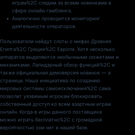
играм%2C следим за всеми новинками в
сфере онлайн гэмблинга.
Аналогично проводится мониторинг
деятельности операторов.
Пользователи найдут слоты о мифах Древняя
Египта%2C Греции%2C Европе. Хотя несколько
аппаратов выделяются необычными сюжетами и
механиками. Лапидарный обзор функций%2C и
также официальная демоверсия новинок — а
странице. Наша инициатива по созданию
мировых системы самоисключения%2C сама
позволит уязвимым игрокам блокировать
собственный доступ ко всем азартным играм
онлайн. Когда в игры данного поставщика
можно играть бесплатно%2C с громадной
вероятностью они нет в нашей базе.