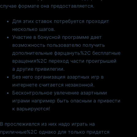
случае формате она предоставляется.
Для этих ставок потребуется проходит
несколько шагов.
Участие в бонусной программе дает
возможность пользователю получить
дополнительные фарцануть%2C бесплатные
вращения%2C переход части проигрышей
а другие привилегии.
Без него организация азартных игр в
интернете считается незаконной.
Бесконтрольное увлечение азартными
играми например быть опасным а привести
к варьируются!
В прослеживлся из них надо играть на
приличные%2C однако для только придется