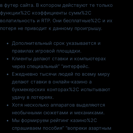
в футер сайта. В котором действуют те только
функции%2C коэффициенты сумм%2C
волатильность и RTP. Они бесплатные%2C и их
потеря не приводит к данному проигрышу.
Дополнительный срок указывается и
правилах игровой площадки.
Клиенты делают ставки и компьютерах
через специальный” “интерфейс.
Ежедневно тысячи людей по всему миру
делают ставки в онлайн-казино а
букмекерских конторах%2C испытывают
удачу в лотереях.
Хотя несколько аппаратов выделяются
необычными сюжетами и механиками.
Мы формируем рейтинг казино%2C
спрашиваем пособия” “вопреки азартным