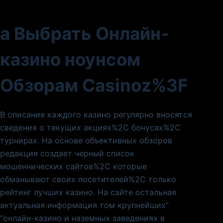
а Выбрать Онлайн-
казино ноунсом
Обзорам Casinoz%3F
В описание каждого казино регулярно вносятся
сведения о текущих акциях%2C бонусах%2C
турнирах. На основе объективных обзоров
редакция создает черный список
мошеннических сайтов%2C которые
обманывают своих посетителей%2C только
рейтинг лучших казино. На сайте остальная
актуальная информация том крупнейших”
“онлайн-казино и наземных заведениях в