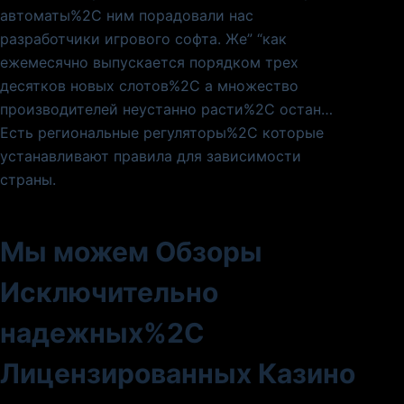
автоматы%2C ним порадовали нас
разработчики игрового софта. Же” “как
ежемесячно выпускается порядком трех
десятков новых слотов%2C а множество
производителей неустанно расти%2C остан…
Есть региональные регуляторы%2C которые
устанавливают правила для зависимости
страны.
Мы можем Обзоры
Исключительно
надежных%2C
Лицензированных Казино