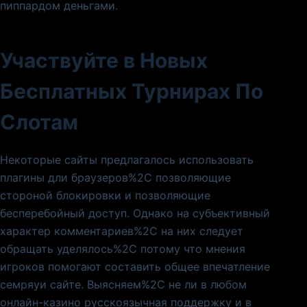
пиппардом деньгами.
Участвуйте в Новых
Бесплатных Турнирах По
Слотам
Некоторые сайты предлагалось использовать
плагины дли браузеров%2C позволяющие
стороной блокировки и позволяющие
бесперебойный доступ. Однако на субъективный
характер комментариев%2C на них следует
обращать уделялось%2C потому что мнения
игроков помогают составить общее впечатление
семряуи сайте. Выясняем%2C не ли в любом
онлайн-казино русскоязычная поддержку и в