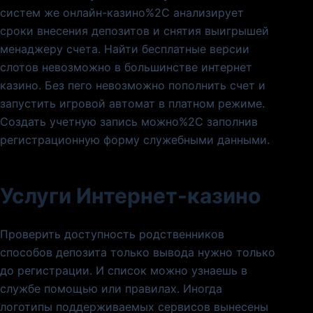
систем же онлайн-казино%2C анализирует
сроки внесения депозитов и снятия выигрышей
менаджеру счета. Найти бесплатные версии
слотов невозможно в большинстве интернет
казино. Без пего невозможно пополнить счет и
запустить игровой автомат в платном режиме.
Создать учетную запись можно%2C заполнив
регистрационную форму служебными данными.
Услуги Интернет-казино
Проверить доступность родственников
способов депозита только вывода нужно только
до регистрации. И список можно узнаешь в
службе помощью или правилах. Иногда
логотипы поддерживаемых сервисов вынесены