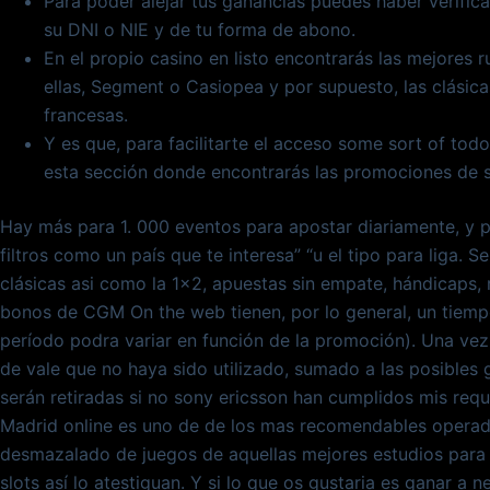
Para poder alejar tus ganancias puedes haber verifi
su DNI o NIE y de tu forma de abono.
En el propio casino en listo encontrarás las mejores ru
ellas, Segment o Casiopea y por supuesto, las clásic
francesas.
Y es que, para facilitarte el acceso some sort of tod
esta sección donde encontrarás las promociones de s
Hay más para 1. 000 eventos para apostar diariamente, y p
filtros como un país que te interesa” “u el tipo para liga. 
clásicas asi como la 1×2, apuestas sin empate, hándicaps,
bonos de CGM On the web tienen, por lo general, un tiempo
período podra variar en función de la promoción). Una vez 
de vale que no haya sido utilizado, sumado a las posible
serán retiradas si no sony ericsson han cumplidos mis requi
Madrid online es uno de de los mas recomendables operado
desmazalado de juegos de aquellas mejores estudios para 
slots así lo atestiguan. Y si lo que os gustaria es ganar a