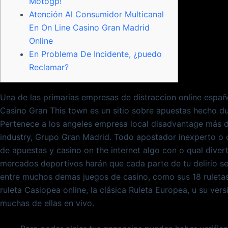
Motogp!
Atención Al Consumidor Multicanal
En On Line Casino Gran Madrid
Online
En Problema De Incidente, ¿puedo
Reclamar?
Una de las primarias empresas de distraccion online espa
Casino Gran This town es un sitio sobre apuestas hecho d
Pertenece a los angeles empresa local disadvantage más d
industry, Grupo Gran Madrid. Todo apostador inexperto o 
de apuestas y casino on the internet algo con o qual diver
mercados deportivos harán que cada parte de tu delirio s
entre muchos demas juegos de casino, como sus 18 ruletas,
ruleta Casiopea online, la clásica Ruleta Europea, u su ver
muchas de ellas en vivo.