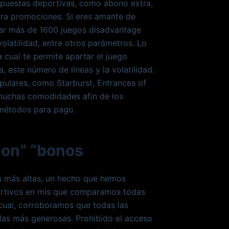
apuestas deportivas, como abono extra,
ara promociones. Si eres amante de
ar más de 1600 juegos disadvantage
olatilidad, entre otros parámetros. Lo
 cual te permite apartar el juego
, este número de líneas y la volatilidad.
opulares, como Starburst, Entrances of
muchas comodidades afin de los
 métodos para pago.
Con” “bonos
as más altas, un hecho que hemos
ortivos en mis que comparamos todas
 cual, corroboramos que todas las
las más generosas. Prohibido el acceso