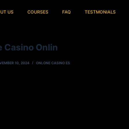
UT US
COURSES
FAQ
TESTMONIALS
e Casino Onlin
VEMBER 10, 2024
ONLONE CASINO ES