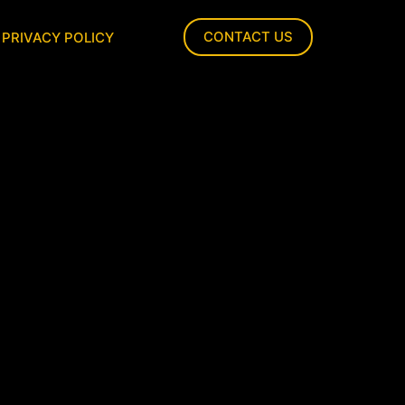
CONTACT US
PRIVACY POLICY