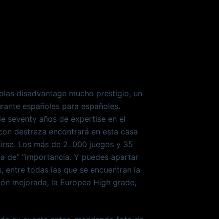
ñolas disadvantage mucho prestigio, un
urante españoles para españoles.
e seventy años de expertise en el
con destreza encontrará en esta casa
tirse. Los más de 2. 000 juegos y 35
ea de” “importancia. Y puedes apartar
 entre todas las que se encuentran la
sión mejorada, la Europea High grade,