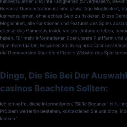
kennenzulernen und Ihre Fähigkeiten zu verbessern, bevor 
Bonanza Demonstration ist eine großartige Möglichkeit, da
kennenzulernen, ohne echtes Geld zu riskieren. Diese Demo
Möglichkeit, alle Funktionen und Features des Spiels auszu
ebenso das Gameplay inside vollem Umfang erleben, bevor 
haben. Für mehr Informationen über unsere Plattform und
Spiel bereithalten, besuchen Sie living area Über uns-Bere
die Demoversion über die offizielle Website des Spieleentw
Dinge, Die Sie Bei Der Auswahl
casinos Beachten Sollten:
Ich ich hoffe, diese Informationen, “Süße Bonanza” hilft Ihn
Problem weiterhin bestehen, kontaktieren Sie uns bitte, in
klicken.”