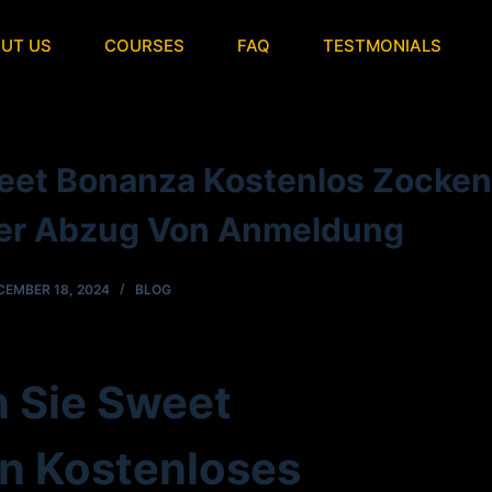
UT US
COURSES
FAQ
TESTMONIALS
weet Bonanza Kostenlos Zocken
er Abzug Von Anmeldung
CEMBER 18, 2024
BLOG
 Sie Sweet
n Kostenloses