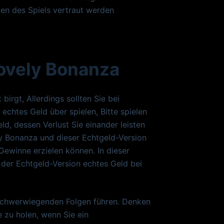
ken des Spiels vertraut werden
ovely Bonanza
irgt, Allerdings sollten Sie bei
 echtes Geld über spielen, Bitte spielen
ld, dessen Verlust Sie einander leisten
 Bonanza und dieser Echtgeld-Version
 Gewinne erzielen können. In dieser
 der Echtgeld-Version echtes Geld bei
n schwerwiegenden Folgen führen. Denken
 zu holen, wenn Sie ein