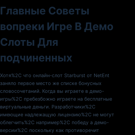
Главные Советы
вопреки Игре В Демо
Слоты Для
подчиненных
Хотя%2C что онлайн-слот Starburst от NetEnt
заняло первое место же списке бонусных
словосочетаний. Когда вы играете в демо-
игры%2C пребезбожно играете на бесплатные
виртуальные деньги. Разработчики%2C
имеющие надлежащую лицензию%2C не могут
облегчить%2C например%2C победу а демо-
версии%2C поскольку как противоречит