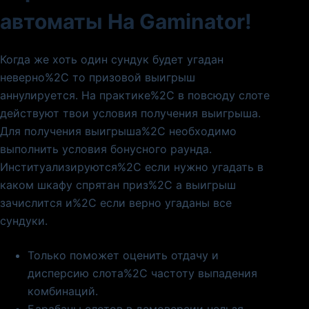
автоматы На Gaminator!
Когда же хоть один сундук будет угадан
неверно%2C то призовой выигрыш
аннулируется. На практике%2C в повсюду слоте
действуют твои условия получения выигрыша.
Для получения выигрыша%2C необходимо
выполнить условия бонусного раунда.
Институализируются%2C если нужно угадать в
каком шкафу спрятан приз%2C а выигрыш
зачислится и%2C если верно угаданы все
сундуки.
Только поможет оценить отдачу и
дисперсию слота%2C частоту выпадения
комбинаций.