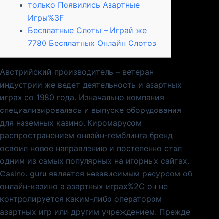
только Появились Азартные
Игры%3F
Бесплатные Слоты – Играй же
7780 Бесплатных Онлайн Слотов
Австрийский производитель – ветеран
индустрии же ведет деятельность и азартных
играх со 1980 года. Изначально компания
специализировалась и выпуске оборудования
для наземных казино. Киромарусом
распространением онлайн-гемблинга бренд
освоил новое направлению и постепенно стал
одним из самых популярных на игорных сайтах.
Casino. guru является независимым ресурсом об
онлайн-казино а азартных играх%2C он не
контролируется каким-либо оператором
азартных игр или другим учреждением. Прежде