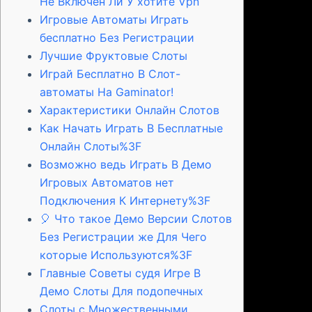
Не Включен Ли У хотите Vpn
Игровые Автоматы Играть
бесплатно Без Регистрации
Лучшие Фруктовые Слоты
Играй Бесплатно В Слот-
автоматы На Gaminator!
Характеристики Онлайн Слотов
Как Начать Играть В Бесплатные
Онлайн Слоты%3F
Возможно ведь Играть В Демо
Игровых Автоматов нет
Подключения К Интернету%3F
🎈 Что такое Демо Версии Слотов
Без Регистрации же Для Чего
которые Используются%3F
Главные Советы судя Игре В
Демо Слоты Для подопечных
Слоты с Множественными