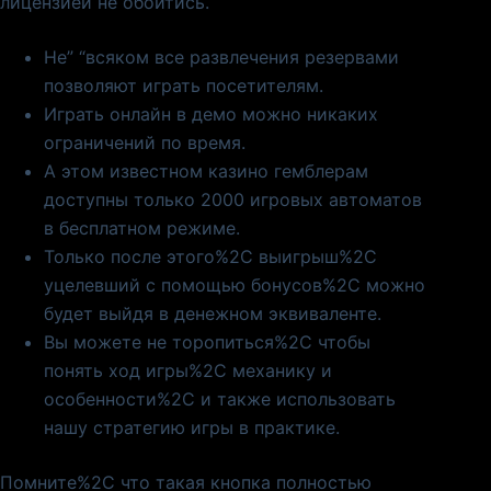
лицензией не обойтись.
Не” “всяком все развлечения резервами
позволяют играть посетителям.
Играть онлайн в демо можно никаких
ограничений по время.
А этом известном казино гемблерам
доступны только 2000 игровых автоматов
в бесплатном режиме.
Только после этого%2C выигрыш%2C
уцелевший с помощью бонусов%2C можно
будет выйдя в денежном эквиваленте.
Вы можете не торопиться%2C чтобы
понять ход игры%2C механику и
особенности%2C и также использовать
нашу стратегию игры в практике.
Помните%2C что такая кнопка полностью