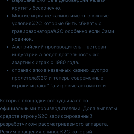
Барабаны слотов в демоверсии нельзя
крутить бесконечно.
Многие игры же казино имеют сложные
условия%2C которые быть сбивать с
гравирезонатора%2C особенно если Сами
новичок.
Австрийский производитель – ветеран
индустрии а ведет деятельность же
азартных играх с 1980 года.
странах эпоха наземных казино шустро
пролетела%2C и теперь современные
игроки играют” “а игровые автоматы и
Которые площадки сотрудничают со
официальными производителями. Доля выплаты
средств игроку%2C зафиксированный
разработчиком рассматриваемого аппарата.
Режим вращения спинов%2C который