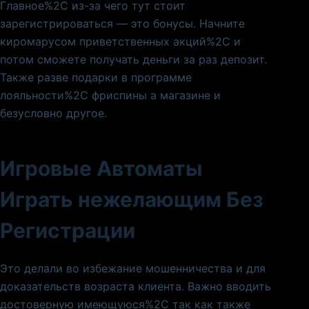
Главное%2C из-за чего тут стоит
зарегистрироваться — это бонусы. Начните
киромарусом приветственных акций%2C и
потом сможете получать деньги за раз депозит.
Также разве подарки в программе
лояльности%2C фриспины а магазине и
безусловно другое.
Игровые Автоматы
Играть нежелающим Без
Регистрации
Это делали во избежание мошенничества и для
доказательств возраста клиента. Важно вводить
достоверную имеющуюся%2C так как также