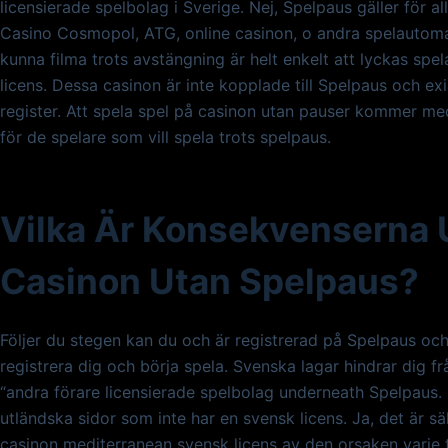
licensierade spelbolag i Sverige. Nej, Spelpaus gäller för a
Casino Cosmopol, ATG, online casinon, o andra spelautomat
kunna filma trots avstängning är helt enkelt att lyckas spe
licens. Dessa casinon är inte kopplade till Spelpaus och exi
register. Att spela spel på casinon utan pauser kommer med 
för de spelare som vill spela trots spelpaus.
Vilka Är Konsekvenserna 
Casinon Utan Spelpaus?
Följer du stegen kan du och är registrerad på Spelpaus och 
registrera dig och börja spela. Svenska lagar hindrar dig fr
“andra förare licensierade spelbolag underneath Spelpaus. 
utländska sidor som inte har en svensk licens. Ja, det är s
casinon mediterranean svensk licens av den orsaken varje 