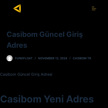
S
k
i
p
t
Casibom Güncel Giriş
o
c
Adres
o
n
FUNDFLOAT
NOVEMBER 12, 2024
CASIBOM TR
t
e
Casibom Güncel Giriş Adresi
n
t
Casibom Yeni Adres