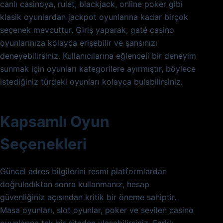
canlı casinoya, rulet, blackjack, online poker gibi
klasik oyunlardan jackpot oyunlarına kadar birçok
seçenek mevcuttur. Giriş yaparak, gaté casino
oyunlarınıza kolayca erişebilir ve şansınızı
deneyebilirsiniz. Kullanıcılarına eğlenceli bir deneyim
sunmak için oyunları kategorilere ayırmıştır, böylece
istediğiniz türdeki oyunları kolayca bulabilirsiniz.
Kapsamlı Oyun
Seçenekleri
Güncel adres bilgilerini resmi platformlardan
doğruladıktan sonra kullanmanız, hesap
güvenliğiniz açısından kritik bir öneme sahiptir.
Masa oyunları, slot oyunlar, poker ve sevilen casino