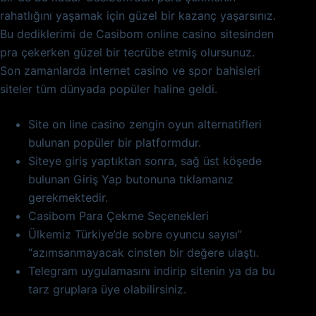
rahatlığını yaşamak için güzel bir kazanç yaşarsınız.
Bu dediklerimi de Casibom online casino sitesinden
pra çekerken güzel bir tecrübe etmiş olursunuz.
Son zamanlarda internet casino ve spor bahisleri
siteler tüm dünyada popüler haline geldi.
Site on line casino zengin oyun alternatifleri
bulunan popüler bir platformdur.
Siteye giriş yaptıktan sonra, sağ üst köşede
bulunan Giriş Yap butonuna tıklamanız
gerekmektedir.
Casibom Para Çekme Seçenekleri
Ülkemiz Türkiye’de sobre oyuncu sayısı”
“azımsanmayacak cinsten bir değere ulaştı.
Telegram uygulamasını indirip sitenin ya da bu
tarz gruplara üye olabilirsiniz.