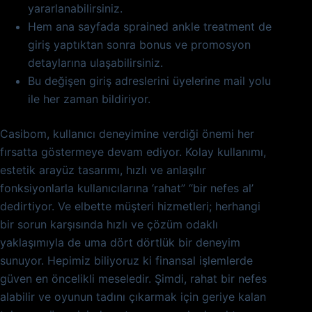
yararlanabilirsiniz.
Hem ana sayfada sprained ankle treatment de
giriş yaptıktan sonra bonus ve promosyon
detaylarına ulaşabilirsiniz.
Bu değişen giriş adreslerini üyelerine mail yolu
ile her zaman bildiriyor.
Casibom, kullanıcı deneyimine verdiği önemi her
fırsatta göstermeye devam ediyor. Kolay kullanımı,
estetik arayüz tasarımı, hızlı ve anlaşılır
fonksiyonlarla kullanıcılarına ‘rahat” “bir nefes al’
dedirtiyor. Ve elbette müşteri hizmetleri; herhangi
bir sorun karşısında hızlı ve çözüm odaklı
yaklaşımıyla de uma dört dörtlük bir deneyim
sunuyor. Hepimiz biliyoruz ki finansal işlemlerde
güven en öncelikli meseledir. Şimdi, rahat bir nefes
alabilir ve oyunun tadını çıkarmak için geriye kalan