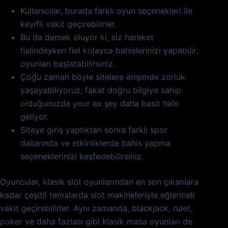
Kullanıcılar, burada farklı oyun seçenekleri ile
keyifli vakit geçirebilirler.
Bu da demek oluyor ki, siz hareket
halindeyken fiel kolayca bahislerinizi yapabilir,
oyunları başlatabilirsiniz.
Çoğu zaman böyle sitelere erişimde zorluk
yaşayabiliyoruz, fakat doğru bilgiye sahip
olduğunuzda your ex şey daha basit hale
geliyor.
Siteye giriş yaptıktan sonra farklı spor
dallarında ve etkinliklerde bahis yapma
seçeneklerinizi keşfedebilirsiniz.
Oyuncular, klasik slot oyunlarından en son çıkanlara
kadar çeşitli temalarda slot makineleriyle eğlenceli
vakit geçirebilirler. Aynı zamanda, blackjack, rulet,
poker ve daha fazlası gibi klasik masa oyunları de