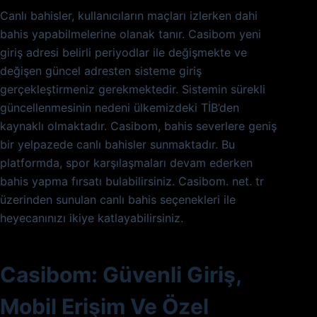
Canlı bahisler, kullanıcıların maçları izlerken dahi
bahis yapabilmelerine olanak tanır. Casibom yeni
giriş adresi belirli periyodlar ile değişmekte ve
değişen güncel adresten sisteme giriş
gerçekleştirmeniz gerekmektedir. Sistemin sürekli
güncellenmesinin nedeni ülkemizdeki TİB’den
kaynaklı olmaktadır. Casibom, bahis severlere geniş
bir yelpazede canlı bahisler sunmaktadır. Bu
platformda, spor karşılaşmaları devam ederken
bahis yapma fırsatı bulabilirsiniz. Casibom. net. tr
üzerinden sunulan canlı bahis seçenekleri ile
heyecanınızı ikiye katlayabilirsiniz.
Casibom: Güvenli Giriş,
Mobil Erişim Ve Özel