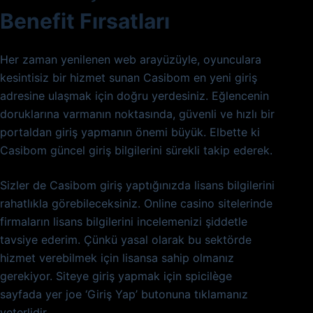
Benefit Fırsatları
Her zaman yenilenen web arayüzüyle, oyunculara
kesintisiz bir hizmet sunan Casibom en yeni giriş
adresine ulaşmak için doğru yerdesiniz. Eğlencenin
doruklarına varmanın noktasında, güvenli ve hızlı bir
portaldan giriş yapmanın önemi büyük. Elbette ki
Casibom güncel giriş bilgilerini sürekli takip ederek.
Sizler de Casibom giriş yaptığınızda lisans bilgilerini
rahatlıkla görebileceksiniz. Online casino sitelerinde
firmaların lisans bilgilerini incelemenizi şiddetle
tavsiye ederim. Çünkü yasal olarak bu sektörde
hizmet verebilmek için lisansa sahip olmanız
gerekiyor. Siteye giriş yapmak için spicilège
sayfada yer joe ‘Giriş Yap’ butonuna tıklamanız
yeterlidir.