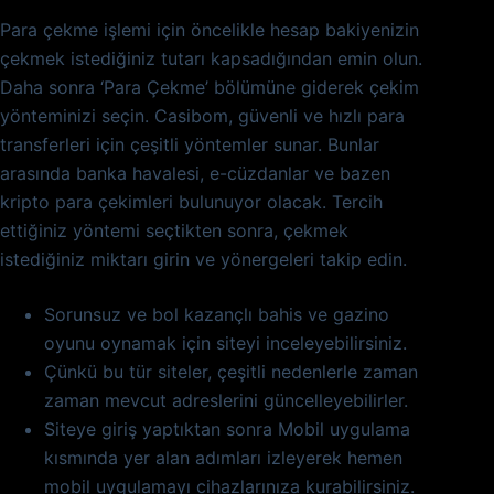
Para çekme işlemi için öncelikle hesap bakiyenizin
çekmek istediğiniz tutarı kapsadığından emin olun.
Daha sonra ‘Para Çekme’ bölümüne giderek çekim
yönteminizi seçin. Casibom, güvenli ve hızlı para
transferleri için çeşitli yöntemler sunar. Bunlar
arasında banka havalesi, e-cüzdanlar ve bazen
kripto para çekimleri bulunuyor olacak. Tercih
ettiğiniz yöntemi seçtikten sonra, çekmek
istediğiniz miktarı girin ve yönergeleri takip edin.
Sorunsuz ve bol kazançlı bahis ve gazino
oyunu oynamak için siteyi inceleyebilirsiniz.
Çünkü bu tür siteler, çeşitli nedenlerle zaman
zaman mevcut adreslerini güncelleyebilirler.
Siteye giriş yaptıktan sonra Mobil uygulama
kısmında yer alan adımları izleyerek hemen
mobil uygulamayı cihazlarınıza kurabilirsiniz.