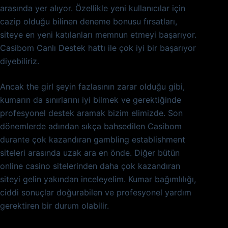
arasında yer alıyor. Özellikle yeni kullanıcılar için
cazip olduğu bilinen deneme bonusu fırsatları,
siteye en yeni katılanları memnun etmeyi başarıyor.
Casibom Canlı Destek hattı ile çok iyi bir başarıyor
diyebiliriz.
Ancak the girl şeyin fazlasının zarar olduğu gibi,
kumarın da sınırlarını iyi bilmek ve gerektiğinde
profesyonel destek aramak bizim elimizde. Son
dönemlerde adından sıkça bahsedilen Casibom
durante çok kazandıran gambling establishment
siteleri arasında uzak ara en önde. Diğer bütün
online casino sitelerinden daha çok kazandıran
siteyi gelin yakından inceleyelim. Kumar bağımlılığı,
ciddi sonuçlar doğurabilen ve profesyonel yardım
gerektiren bir durum olabilir.