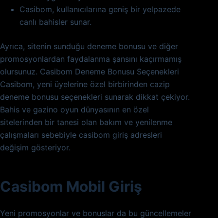
Casibom, kullanıcılarına geniş bir yelpazede
canlı bahisler sunar.
Ayrıca, sitenin sunduğu deneme bonusu ve diğer
promosyonlardan faydalanma şansını kaçırmamış
olursunuz. Casibom Deneme Bonusu Seçenekleri
Casibom, yeni üyelerine özel birbirinden cazip
deneme bonusu seçenekleri sunarak dikkat çekiyor.
Bahis ve gazino oyun dünyasının en özel
sitelerinden bir tanesi olan bakım ve yenilenme
çalışmaları sebebiyle casibom giriş adresleri
değişim gösteriyor.
Casibom Mobil Giriş
Yeni promosyonlar ve bonuslar da bu güncellemeler