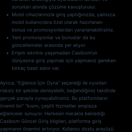
sorunları anında çözüme kavuşturulur.
Mobil cihazlarınızla giriş yaptığınızda, yalnızca
mobil kullanıcılara özel olarak hazırlanan
bonus ve promosyonlardan yararlanabilirsiniz.
Yeni promosyonlar ve bonuslar da bu
güncellemeler arasında yer alıyor.
Erişim sıkıntısı yaşamadan Casibom’un
dünyasına giriş yapmak için yapmanız gereken
birkaç basit adım var.
Ayrıca, “Eğlence İçin Oyna” seçeneği ile oyunları
risksiz bir şekilde deneyebilir, beğendiğiniz takdirde
gerçek parayla oynayabilirsiniz. Bu platformların
önemli bir” “kısmı, çeşitli hizmetler empieza
eğlenceler sunuyor. Herkesin merakla beklediği
Casibom Güncel Giriş bilgileri, platforma giriş
yapmanın önemini artırıyor. Kullanıcı dostu arayüzü