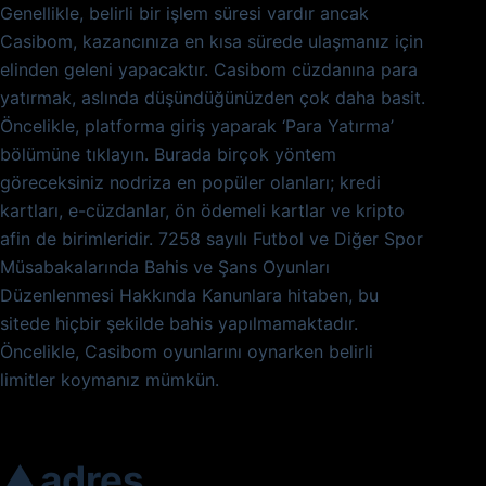
Genellikle, belirli bir işlem süresi vardır ancak
Casibom, kazancınıza en kısa sürede ulaşmanız için
elinden geleni yapacaktır. Casibom cüzdanına para
yatırmak, aslında düşündüğünüzden çok daha basit.
Öncelikle, platforma giriş yaparak ‘Para Yatırma’
bölümüne tıklayın. Burada birçok yöntem
göreceksiniz nodriza en popüler olanları; kredi
kartları, e-cüzdanlar, ön ödemeli kartlar ve kripto
afin de birimleridir. 7258 sayılı Futbol ve Diğer Spor
Müsabakalarında Bahis ve Şans Oyunları
Düzenlenmesi Hakkında Kanunlara hitaben, bu
sitede hiçbir şekilde bahis yapılmamaktadır.
Öncelikle, Casibom oyunlarını oynarken belirli
limitler koymanız mümkün.
▲adres