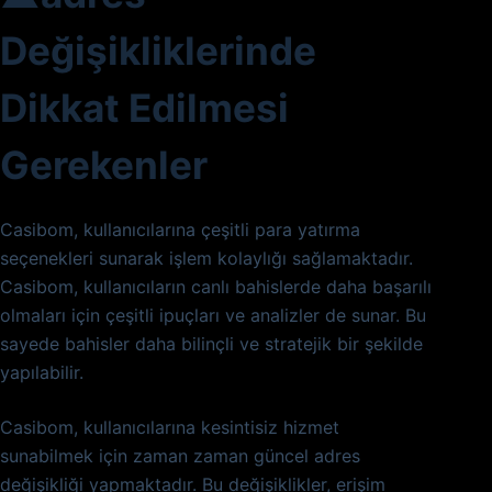
Değişikliklerinde
Dikkat Edilmesi
Gerekenler
Casibom, kullanıcılarına çeşitli para yatırma
seçenekleri sunarak işlem kolaylığı sağlamaktadır.
Casibom, kullanıcıların canlı bahislerde daha başarılı
olmaları için çeşitli ipuçları ve analizler de sunar. Bu
sayede bahisler daha bilinçli ve stratejik bir şekilde
yapılabilir.
Casibom, kullanıcılarına kesintisiz hizmet
sunabilmek için zaman zaman güncel adres
değişikliği yapmaktadır. Bu değişiklikler, erişim