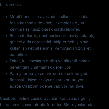
bir donedir.
Mobil bonuslar sayesinde, kullanıcılar daha
fazla kazanç elde edebilir empieza oyun
keyfini kesintisiz olarak sürdürebilirler.
Buna ek olarak, dost canlısı bir tavsiye olarak;
güncel giriş adreslerini takip etmek için sık
kullanılan net sitelerinizi ve forumları ziyaret
edebilirsiniz.
Fakat, kullanıcıların doğru ve dikkatli olması
gerektiğini unutmamak gerekiyor.
Para yatırma ve em virtude de çekme gibi
finansal” “işlemler oyuncuları korkutuyor
acaba Casibom ödeme yapıyor mu diye.
Casibom, online casino oyunları konusunda geniş
bir yelpaze sunan bir platformdur. Slot oyunlarından