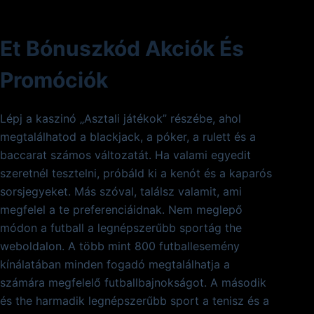
Et Bónuszkód Akciók És
Promóciók
Lépj a kaszinó „Asztali játékok” részébe, ahol
megtalálhatod a blackjack, a póker, a rulett és a
baccarat számos változatát. Ha valami egyedit
szeretnél tesztelni, próbáld ki a kenót és a kaparós
sorsjegyeket. Más szóval, találsz valamit, ami
megfelel a te preferenciáidnak. Nem meglepő
módon a futball a legnépszerűbb sportág the
weboldalon. A több mint 800 futballesemény
kínálatában minden fogadó megtalálhatja a
számára megfelelő futballbajnokságot. A második
és the harmadik legnépszerűbb sport a tenisz és a