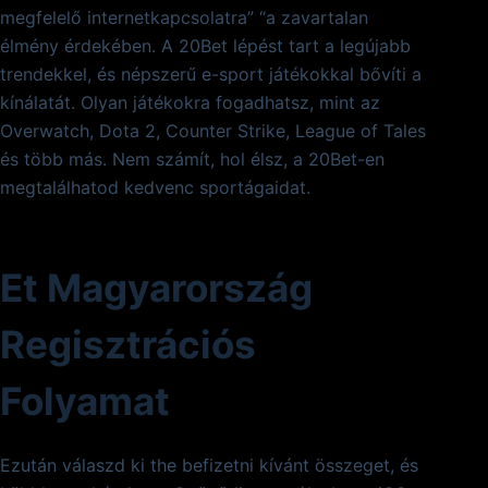
megfelelő internetkapcsolatra” “a zavartalan
élmény érdekében. A 20Bet lépést tart a legújabb
trendekkel, és népszerű e-sport játékokkal bővíti a
kínálatát. Olyan játékokra fogadhatsz, mint az
Overwatch, Dota 2, Counter Strike, League of Tales
és több más. Nem számít, hol élsz, a 20Bet-en
megtalálhatod kedvenc sportágaidat.
Et Magyarország
Regisztrációs
Folyamat
Ezután válaszd ki the befizetni kívánt összeget, és