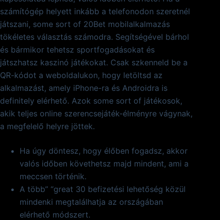
számítógép helyett inkább a telefonodon szeretnél
játszani, some sort of 20Bet mobilalkalmazás
tökéletes választás számodra. Segítségével bárhol
és bármikor tehetsz sportfogadásokat és
játszhatsz kaszinó játékokat. Csak szkenneld be a
QR-kódot a weboldalukon, hogy letöltsd az
alkalmazást, amely iPhone-ra és Androidra is
definitely elérhető. Azok some sort of játékosok,
akik teljes online szerencsejáték-élményre vágynak,
a megfelelő helyre jöttek.
Ha úgy döntesz, hogy élőben fogadsz, akkor
valós időben követhetsz majd mindent, ami a
meccsen történik.
A több” “great 30 befizetési lehetőség közül
mindenki megtalálhatja az országában
elérhető módszert.