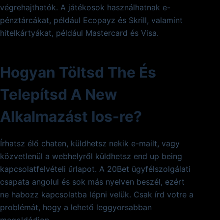
végrehajthatók. A játékosok használhatnak e-
pénztárcákat, például Ecopayz és Skrill, valamint
hitelkártyákat, például Mastercard és Visa.
Hogyan Töltsd The És
Telepítsd A New
Alkalmazást Ios-re?
Írhatsz élő chaten, küldhetsz nekik e-mailt, vagy
közvetlenül a webhelyről küldhetsz end up being
kapcsolatfelvételi űrlapot. A 20Bet ügyfélszolgálati
csapata angolul és sok más nyelven beszél, ezért
ne habozz kapcsolatba lépni velük. Csak írd votre a
problémát, hogy a lehető leggyorsabban