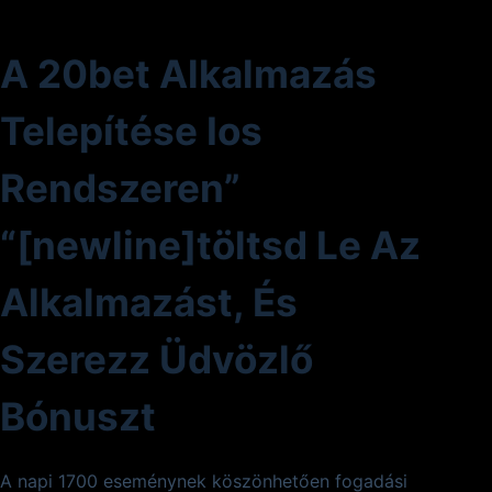
A 20bet Alkalmazás
Telepítése Ios
Rendszeren”
“[newline]töltsd Le Az
Alkalmazást, És
Szerezz Üdvözlő
Bónuszt
A napi 1700 eseménynek köszönhetően fogadási