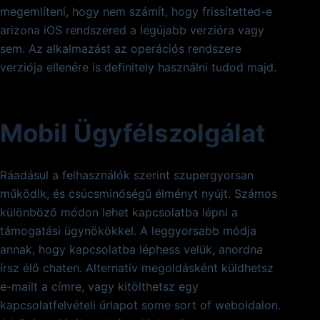
megemlíteni, hogy nem számít, hogy frissítetted-e
arizona iOS rendszered a legújabb verzióra vagy
sem. Az alkalmazást az operációs rendszere
verziója ellenére is definitely használni tudod majd.
Mobil Ügyfélszolgálat
Ráadásul a felhasználók szerint szupergyorsan
működik, és csúcsminőségű élményt nyújt. Számos
különböző módon lehet kapcsolatba lépni a
támogatási ügynökökkel. A leggyorsabb módja
annak, hogy kapcsolatba léphess velük, anordna
írsz élő chaten. Alternatív megoldásként küldhetsz
e-mailt a címre, vagy kitölthetsz egy
kapcsolatfelvételi űrlapot some sort of weboldalon.