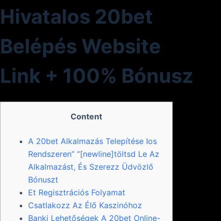
Hivatalos 20bet
Belépés Website
Link + 100% Bónusz
Content
A 20bet Alkalmazás Telepítése Ios
Rendszeren” “[newline]töltsd Le Az
Alkalmazást, És Szerezz Üdvözlő
Bónuszt
Et Regisztrációs Folyamat
Csatlakozz Az Élő Kaszinóhoz
Banki Lehetőségek A 20bet Online-