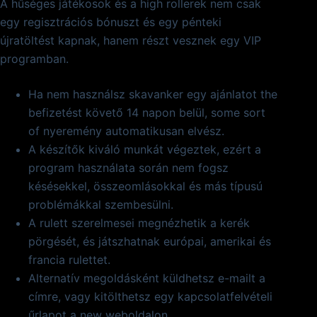
A hűséges játékosok és a high rollerek nem csak
egy regisztrációs bónuszt és egy pénteki
újratöltést kapnak, hanem részt vesznek egy VIP
programban.
Ha nem használsz skavanker egy ajánlatot the
befizetést követő 14 napon belül, some sort
of nyeremény automatikusan elvész.
A készítők kiváló munkát végeztek, ezért a
program használata során nem fogsz
késésekkel, összeomlásokkal és más típusú
problémákkal szembesülni.
A rulett szerelmesei megnézhetik a kerék
pörgését, és játszhatnak európai, amerikai és
francia rulettet.
Alternatív megoldásként küldhetsz e-mailt a
címre, vagy kitölthetsz egy kapcsolatfelvételi
űrlapot a new weboldalon.