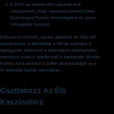
A 2020-as indulás óta csapatuk arra
összpontosít, hogy nagyszerű promóciókat,
biztonságos fizetési lehetőségeket és gyors
támogatást nyújtson.
Exkluzív promóciók, egyedi ajánlatok és még heti
nyeremények is elérhetőek a VIP-ek számára. A
legnagyobb játékosok a weboldalon alkalmanként
személyre szabott ajánlatokat is kaphatnak. Minden
fizetési mód elérhető a 20Bet alkalmazásban és a
fő weboldal asztali verziójában.
Csatlakozz Az Élő
Kaszinóhoz