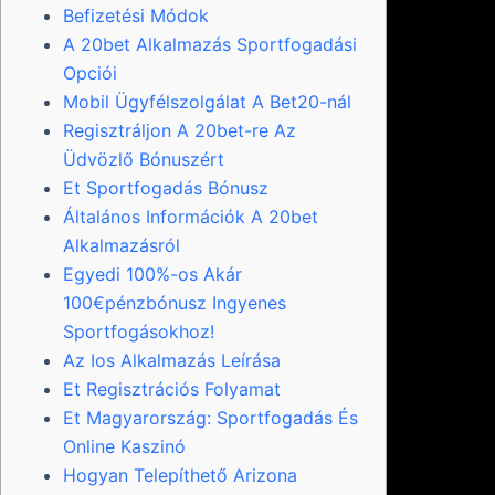
Befizetési Módok
A 20bet Alkalmazás Sportfogadási
Opciói
Mobil Ügyfélszolgálat A Bet20-nál
Regisztráljon A 20bet-re Az
Üdvözlő Bónuszért
Et Sportfogadás Bónusz
Általános Információk A 20bet
Alkalmazásról
Egyedi 100%-os Akár
100€pénzbónusz Ingyenes
Sportfogásokhoz!
Az Ios Alkalmazás Leírása
Et Regisztrációs Folyamat
Et Magyarország: Sportfogadás És
Online Kaszinó
Hogyan Telepíthető Arizona