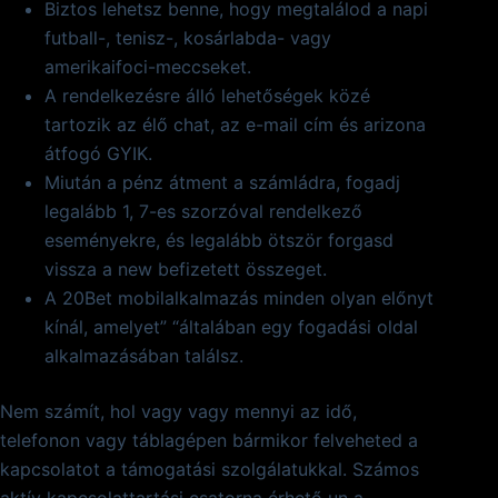
Biztos lehetsz benne, hogy megtalálod a napi
futball-, tenisz-, kosárlabda- vagy
amerikaifoci-meccseket.
A rendelkezésre álló lehetőségek közé
tartozik az élő chat, az e-mail cím és arizona
átfogó GYIK.
Miután a pénz átment a számládra, fogadj
legalább 1, 7-es szorzóval rendelkező
eseményekre, és legalább ötször forgasd
vissza a new befizetett összeget.
A 20Bet mobilalkalmazás minden olyan előnyt
kínál, amelyet” “általában egy fogadási oldal
alkalmazásában találsz.
Nem számít, hol vagy vagy mennyi az idő,
telefonon vagy táblagépen bármikor felveheted a
kapcsolatot a támogatási szolgálatukkal. Számos