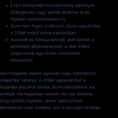
Ezért könnyedén hozzáférhetsz bármilyen
játékgéphez vagy asztali játékhoz új és
régebbi okostelefonokon is.
Soha nem fogsz unatkozni, styra regisztrálsz
a 20Bet mobil online kaszinóban.
Azoknak az felhasználónak, akik kerülik a
letölthető alkalmazásokat, a new 20Bet
tulajdonosai egy kiváló mobiloldalt
készítettek.
Sportfogadás esetén egyszeri vagy többszörös
választást tehetsz. A 20Bet ugyanazokat a
fogadási piacokat kínálja, és kiválaszthatod azt,
amelyik the legjobban tetszik. Ha úgy döntesz,
hogy élőben fogadsz, akkor valós időben
követhetsz majd mindent, ami a meccsen történik.