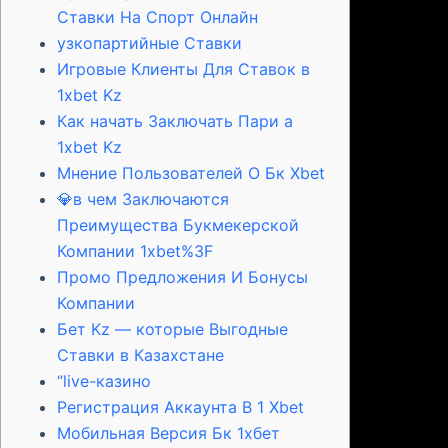
Ставки На Спорт Онлайн
узкопартийные Ставки
Игровые Клиенты Для Ставок в
1xbet Kz
Как начать Заключать Пари а
1xbet Kz
Мнение Пользователей О Бк Xbet
💎в чем Заключаются
Преимущества Букмекерской
Компании 1xbet%3F
Промо Предложения И Бонусы
Компании
Бет Kz — которые Выгодные
Ставки в Казахстане
“live-казино
Регистрация Аккаунта В 1 Xbet
Мобильная Версия Бк 1хбет