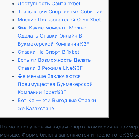
Доступность Сайта 1xbet
Трансляции Спортивных Событий
Мнение Пользователей О Бк Xbet
⚽на Какие моменты Можно
Сделать Ставки Онлайн В
Букмекерской Компании%3F
Ставки На Спорт В 1xbet
Есть ли Возможность Делать
Ставки В Режиме Live%3F
💎в меньше Заключаются
Преимущества Букмекерской
Компании 1xbet%3F
Бет Kz — эти Выгодные Ставки
же Казахстане
По малопопулярным видам спорта комиссия например
меньше. Форме билета заполняется и после того%2C ж