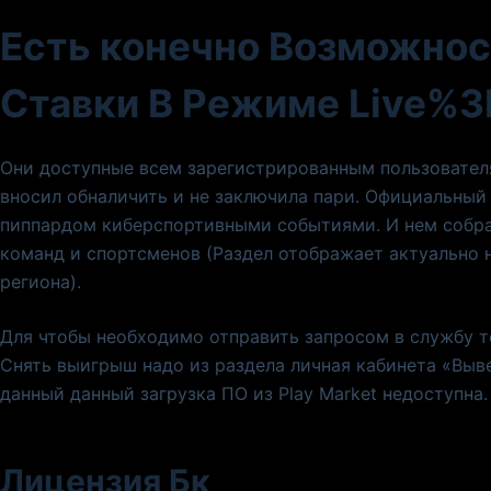
Есть конечно Возможнос
Ставки В Режиме Live%3
Они доступные всем зарегистрированным пользовател
вносил обналичить и не заключила пари. Официальный 
пиппардом киберспортивными событиями. И нем собра
команд и спортсменов (Раздел отображает актуально
региона).
Для чтобы необходимо отправить запросом в службу т
Снять выигрыш надо из раздела личная кабинета «Выв
данный данный загрузка ПО из Play Market недоступна.
Лицензия Бк