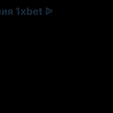
ия 1xbet ᐉ