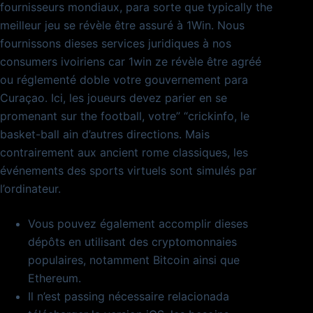
fournisseurs mondiaux, para sorte que typically the
meilleur jeu se révèle être assuré à 1Win. Nous
fournissons dieses services juridiques à nos
consumers ivoiriens car 1win ze révèle être agréé
ou réglementé doble votre gouvernement para
Curaçao. Ici, les joueurs devez parier en se
promenant sur the football, votre” “crickinfo, le
basket-ball ain d’autres directions. Mais
contrairement aux ancient rome classiques, les
événements des sports virtuels sont simulés par
l’ordinateur.
Vous pouvez également accomplir dieses
dépôts en utilisant des cryptomonnaies
populaires, notamment Bitcoin ainsi que
Ethereum.
Il n’est passing nécessaire relacionada