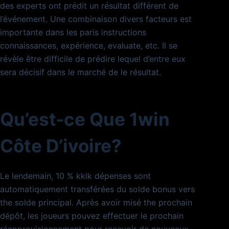
des experts ont prédit un résultat différent de
l’événement. Une combinaison divers facteurs est
importante dans les paris instructions
connaissances, expérience, evaluate, etc. Il se
révèle être difficile de prédire lequel d’entre eux
sera décisif dans le marché de le résultat.
Qu’est-ce Que 1win
Côte D’ivoire?
Le lendemain, 10 % kklk dépenses sont
automatiquement transférées du solde bonus vers
the solde principal. Après avoir misé the prochain
dépôt, les joueurs pouvez effectuer le prochain