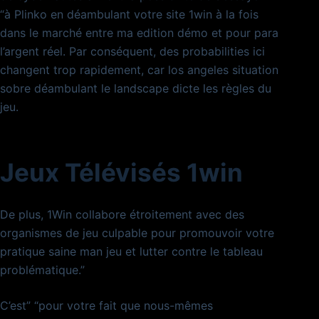
“à Plinko en déambulant votre site 1win à la fois
dans le marché entre ma edition démo et pour para
l’argent réel. Par conséquent, des probabilities ici
changent trop rapidement, car los angeles situation
sobre déambulant le landscape dicte les règles du
jeu.
Jeux Télévisés 1win
De plus, 1Win collabore étroitement avec des
organismes de jeu culpable pour promouvoir votre
pratique saine man jeu et lutter contre le tableau
problématique.”
C’est” “pour votre fait que nous-mêmes