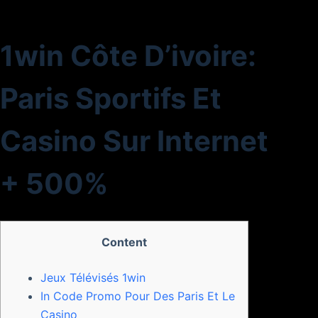
1win Côte D’ivoire:
Paris Sportifs Et
Casino Sur Internet
+ 500%
Content
Jeux Télévisés 1win
In Code Promo Pour Des Paris Et Le
Casino