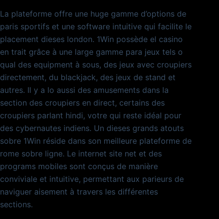
La plateforme offre une huge gamme d’options de
paris sportifs et une software intuitive qui facilite le
placement dieses london. 1Win possède el casino
en trait grâce à une large gamme para jeux tels o
qual des equipment à sous, des jeux avec croupiers
directement, du blackjack, des jeux de stand et
autres. Il y a lo aussi des amusements dans la
section des croupiers en direct, certains des
croupiers parlant hindi, votre qui reste idéal pour
des cybernautes indiens. Un dieses grands atouts
sobre 1Win réside dans son meilleure plateforme de
rome sobre ligne. Le internet site net et des
programs mobiles sont conçus de manière
conviviale et intuitive, permettant aux parieurs de
naviguer aisement à travers les différentes
sections.