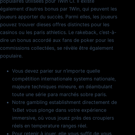
populaires utilisées pour 1Win CI. Il existe
également d’autres bonus par 1Win, qui peuvent les
joueurs apporter du succès. Parmi elles, les joueurs
pouvez trouver dieses offres distinctes pour les
casinos ou les paris athletics. Le rakeback, c’est-à-
dire un bonus accordé aux fans de poker pour les
commissions collectées, se révèle être également
populaire.
Vous devez parier sur n’importe quelle
compétition internationale systems nationale,
majeure techniques mineure, en déambulant
toute une série para marchés sobre paris.
Notre gambling establishment directement de
1xBet vous plonge dans votre expérience
immersive, où vous jouez près des croupiers
réels en temperature ranges réel.
Pour retenir à jouer, elle vous suffit de vous