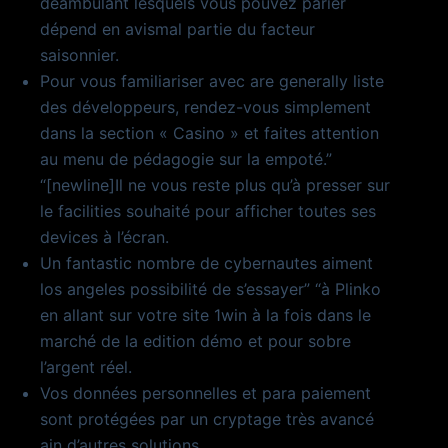
déambulant lesquels vous pouvez parier
dépend en avismal partie du facteur
saisonnier.
Pour vous familiariser avec are generally liste
des développeurs, rendez-vous simplement
dans la section « Casino » et faites attention
au menu de pédagogie sur la empoté.”
“[newline]Il ne vous reste plus qu’à presser sur
le facilities souhaité pour afficher toutes ses
devices à l’écran.
Un fantastic nombre de cybernautes aiment
los angeles possibilité de s’essayer” “à Plinko
en allant sur votre site 1win à la fois dans le
marché de la edition démo et pour sobre
l’argent réel.
Vos données personnelles et para paiement
sont protégées par un cryptage très avancé
ain d’autres solutions.