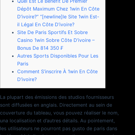
Quel Est Le Benefit De Premier
Dépôt Maximum Chez 1win En Côte
D’ivoire?” “[newline]le Site 1win Est-
il Légal En Côte D’ivoire?
Site De Paris Sportifs Et Sobre
Casino 1win Sobre Côte D’ivoire –
Bonus De 814 350 ₣
Autres Sports Disponibles Pour Les
Paris
Comment S’inscrire À 1win En Côte
D’ivoire?
La plupart des émissions des studios fournisseurs
sont diffusées en anglais. Directement au sein de
couverture du tableau, vous pouvez réaliser le nom,
una localisation et d’autres détails. Au pointement,
les utilisateurs ne pourront pas gusto de paris dans