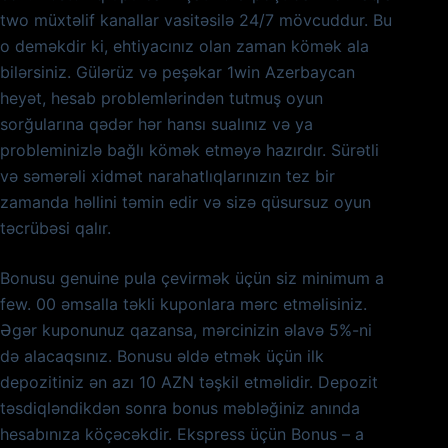
two müxtəlif kanallar vasitəsilə 24/7 mövcuddur. Bu
o deməkdir ki, ehtiyacınız olan zaman kömək ala
bilərsiniz. Gülərüz və peşəkar 1win Azerbaycan
heyət, hesab problemlərindən tutmuş oyun
sorğularına qədər hər hansı sualınız və ya
probleminizlə bağlı kömək etməyə hazırdır. Sürətli
və səmərəli xidmət narahatlıqlarınızın tez bir
zamanda həllini təmin edir və sizə qüsursuz oyun
təcrübəsi qalır.
Bonusu genuine pula çevirmək üçün siz minimum a
few. 00 əmsalla təkli kuponlara mərc etməlisiniz.
Əgər kuponunuz qazansa, mərcinizin əlavə 5%-ni
də alacaqsınız. Bonusu əldə etmək üçün ilk
depozitiniz ən azı 10 AZN təşkil etməlidir. Depozit
təsdiqləndikdən sonra bonus məbləğiniz anında
hesabınıza köçəcəkdir. Ekspress üçün Bonus – a