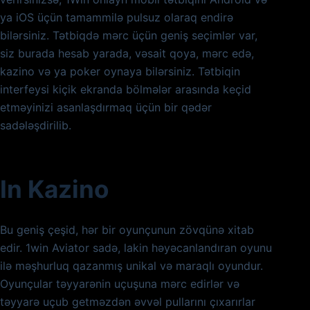
ya iOS üçün tamammilə pulsuz olaraq endirə
bilərsiniz. Tətbiqdə mərc üçün geniş seçimlər var,
siz burada hesab yarada, vəsait qoya, mərc edə,
kazino və ya poker oynaya bilərsiniz. Tətbiqin
interfeysi kiçik ekranda bölmələr arasında keçid
etməyinizi asanlaşdırmaq üçün bir qədər
sadələşdirilib.
In Kazino
Bu geniş çeşid, hər bir oyunçunun zövqünə xitab
edir. 1win Aviator sadə, lakin həyəcanlandıran oyunu
ilə məşhurluq qazanmış unikal və maraqlı oyundur.
Oyunçular təyyarənin uçuşuna mərc edirlər və
təyyarə uçub getməzdən əvvəl pullarını çıxarırlar