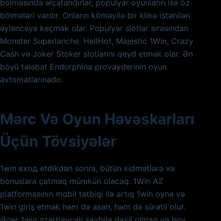
bölməsində əlçatandırlar, populyar oyunların isə öz
bölmələri vardır. Onların köməyilə bir klikə istənilən
əyləncəyə keçmək olar. Populyar slotlar sırasından
Monster Superlanche, HellHot, Majestic 1Win, Crazy
Cash və Joker Stoker slotlarını qeyd etmək olar. Ən
böyü tələbat Endorphina provayderinin oyun
avtomatlarınadır.
Mərc Və Oyun Həvəskarları
Üçün Tövsiyələr
1win вход etdikdən sonra, bütün xidmətlərə və
bonuslara çatmaq mümkün olacaq. 1Win AZ
platformasının mobil tətbiqi ilə artıq 1win oyna və
1win giriş etmək həm də asan, həm də sürətli olur.
Əgər 1win azerbaycan saytına daxil olmaq və hoy