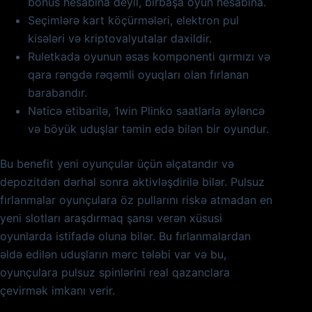
bonus hesabına deyil, birbaşa oyun hesabına.
Seçimlərə kart köçürmələri, elektron pul
kisələri və kriptovalyutalar daxildir.
Ruletkada oyunun əsas komponenti qırmızı və
qara rəngdə rəqəmli oyuqları olan fırlanan
barabandır.
Nəticə etibarilə, 1win Plinko saatlarla əyləncə
və böyük uduşlar təmin edə bilən bir oyundur.
Bu benefit yeni oyunçular üçün əlçatandır və
depozitdən dərhal sonra aktivləşdirilə bilər. Pulsuz
fırlanmalar oyunçulara öz pullarını riskə atmadan en
yeni slotları araşdırmaq şansı verən xüsusi
oyunlarda istifadə oluna bilər. Bu fırlanmalardan
əldə edilən uduşların mərc tələbi var və bu,
oyunçulara pulsuz spinlərini real qazanclara
çevirmək imkanı verir.