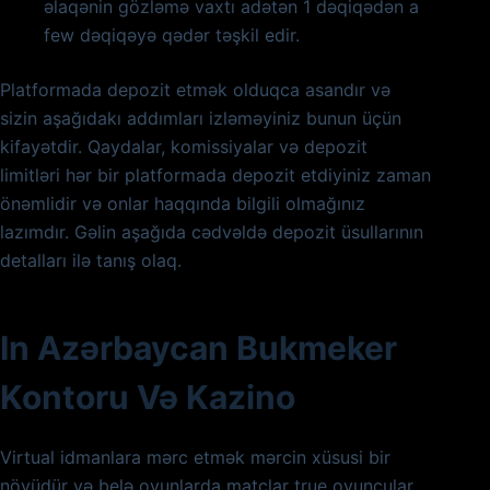
əlaqənin gözləmə vaxtı adətən 1 dəqiqədən a
few dəqiqəyə qədər təşkil edir.
Platformada depozit etmək olduqca asandır və
sizin aşağıdakı addımları izləməyiniz bunun üçün
kifayətdir. Qaydalar, komissiyalar və depozit
limitləri hər bir platformada depozit etdiyiniz zaman
önəmlidir və onlar haqqında bilgili olmağınız
lazımdır. Gəlin aşağıda cədvəldə depozit üsullarının
detalları ilə tanış olaq.
In Azərbaycan Bukmeker
Kontoru Və Kazino
Virtual idmanlara mərc etmək mərcin xüsusi bir
növüdür və belə oyunlarda matçlar true oyunçular