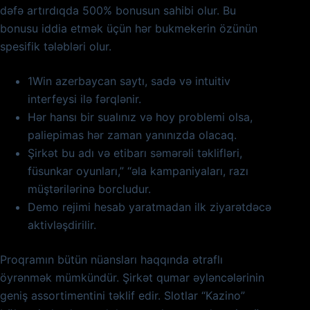
dəfə artırdıqda 500% bonusun sahibi olur. Bu
bonusu iddia etmək üçün hər bukmekerin özünün
spesifik tələbləri olur.
1Win azerbaycan saytı, sadə və intuitiv
interfeysi ilə fərqlənir.
Hər hansı bir sualınız və hoy problemi olsa,
paliepimas hər zaman yanınızda olacaq.
Şirkət bu adı və etibarı səmərəli təklifləri,
füsunkar oyunları,” “əla kampaniyaları, razı
müştərilərinə borcludur.
Demo rejimi hesab yaratmadan ilk ziyarətdəcə
aktivləşdirilir.
Proqramın bütün nüansları haqqında ətraflı
öyrənmək mümkündür. Şirkət qumar əyləncələrinin
geniş assortimentini təklif edir. Slotlar “Kazino”