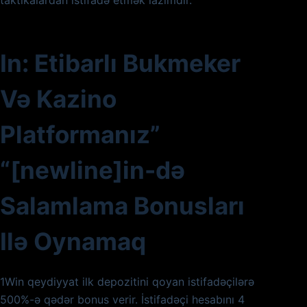
taktikalardan istifadə etmək lazımdır.
In: Etibarlı Bukmeker
Və Kazino
Platformanız”
“[newline]in-də
Salamlama Bonusları
Ilə Oynamaq
1Win qeydiyyat ilk depozitini qoyan istifadəçilərə
500%-ə qədər bonus verir. İstifadəçi hesabını 4