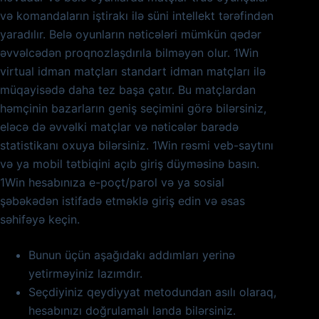
və komandaların iştirakı ilə süni intellekt tərəfindən
yaradılır. Belə oyunların nəticələri mümkün qədər
əvvəlcədən proqnozlaşdırıla bilməyən olur. 1Win
virtual idman matçları standart idman matçları ilə
müqayisədə daha tez başa çatır. Bu matçlardan
həmçinin bazarların geniş seçimini görə bilərsiniz,
eləcə də əvvəlki matçlar və nəticələr barədə
statistikanı oxuya bilərsiniz. 1Win rəsmi veb-saytını
və ya mobil tətbiqini açıb giriş düyməsinə basın.
1Win hesabınıza e-poçt/parol və ya sosial
şəbəkədən istifadə etməklə giriş edin və əsas
səhifəyə keçin.
Bunun üçün aşağıdakı addımları yerinə
yetirməyiniz lazımdır.
Seçdiyiniz qeydiyyat metodundan asılı olaraq,
hesabınızı doğrulamalı landa bilərsiniz.