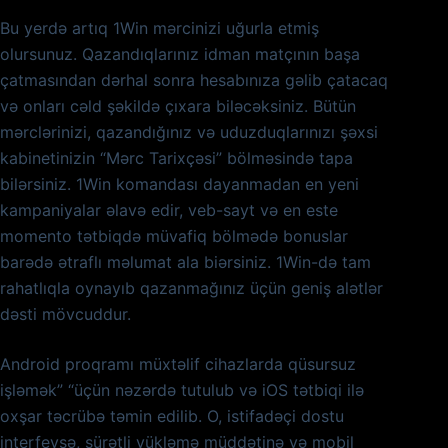
Bu yerdə artıq 1Win mərcinizi uğurla etmiş
olursunuz. Qazandıqlarınız idman matçının başa
çatmasından dərhal sonra hesabınıza gəlib çatacaq
və onları cəld şəkildə çıxara biləcəksiniz. Bütün
mərclərinizi, qazandığınız və uduzduqlarınızı şəxsi
kabinetinizin “Mərc Tarixçəsi” bölməsində tapa
bilərsiniz. 1Win komandası dayanmadan en yeni
kampaniyalar əlavə edir, veb-sayt və en este
momento tətbiqdə müvafiq bölmədə bonuslar
barədə ətraflı məlumat ala biərsiniz. 1Win-də tam
rahatlıqla oynayıb qazanmağınız üçün geniş alətlər
dəsti mövcuddur.
Android proqramı müxtəlif cihazlarda qüsursuz
işləmək” “üçün nəzərdə tutulub və iOS tətbiqi ilə
oxşar təcrübə təmin edilib. O, istifadəçi dostu
interfeysə, sürətli yükləmə müddətinə və mobil