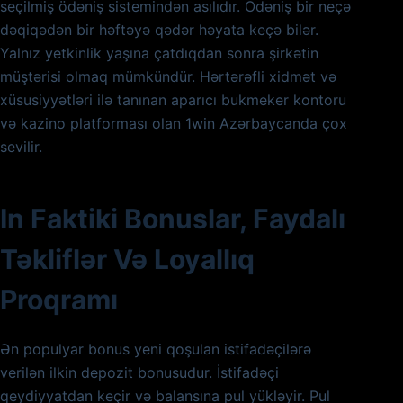
seçilmiş ödəniş sistemindən asılıdır. Ödəniş bir neçə
dəqiqədən bir həftəyə qədər həyata keçə bilər.
Yalnız yetkinlik yaşına çatdıqdan sonra şirkətin
müştərisi olmaq mümkündür. Hərtərəfli xidmət və
xüsusiyyətləri ilə tanınan aparıcı bukmeker kontoru
və kazino platforması olan 1win Azərbaycanda çox
sevilir.
In Faktiki Bonuslar, Faydalı
Təkliflər Və Loyallıq
Proqramı
Ən populyar bonus yeni qoşulan istifadəçilərə
verilən ilkin depozit bonusudur. İstifadəçi
qeydiyyatdan keçir və balansına pul yükləyir. Pul