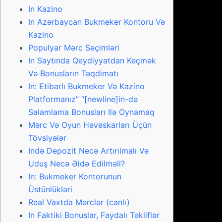
In Kazino
In Azərbaycan Bukmeker Kontoru Və
Kazino
Populyar Mərc Seçimləri
In Saytında Qeydiyyatdan Keçmək
Və Bonusların Təqdimatı
In: Etibarlı Bukmeker Və Kazino
Platformanız” “[newline]in-də
Salamlama Bonusları Ilə Oynamaq
Mərc Və Oyun Həvəskarları Üçün
Tövsiyələr
Ində Depozit Necə Artırılmalı Və
Uduş Necə Əldə Edilməli?
In: Bukmeker Kontorunun
Üstünlükləri
Real Vaxtda Mərclər (canlı)
In Faktiki Bonuslar, Faydalı Təkliflər