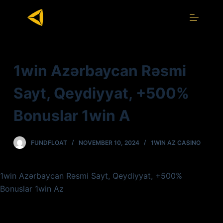
S
k
i
p
t
1win Azərbaycan Rəsmi
o
c
Sayt, Qeydiyyat, +500%
o
Bonuslar 1win A
n
t
e
FUNDFLOAT
NOVEMBER 10, 2024
1WIN AZ CASINO
n
t
1win Azərbaycan Rəsmi Sayt, Qeydiyyat, +500%
Bonuslar 1win Az